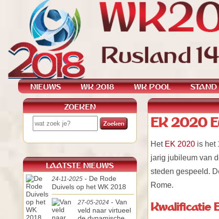
NIEUWS
WK 2018
WK POOL
STAND
ZOEKEN
EK 2020 E
Het
EK 2020
is het
jarig jubileum van
LAATSTE NIEUWS
steden gespeeld. De
- De Rode
24-11-2025
Rome.
Duivels op het WK 2018
- Van
27-05-2024
Kwalificatie
veld naar virtueel
de dynamische