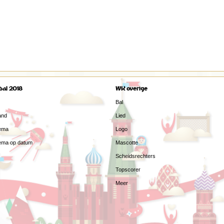
bal 2018
WK overige
Bal
and
Lied
ema
Logo
ema op datum
Mascotte
Scheidsrechters
Topscorer
Meer