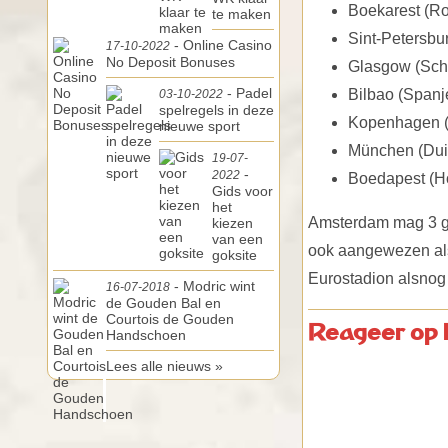
Boekarest (R
te maken
Sint-Petersbu
- Online Casino
17-10-2022
No Deposit Bonuses
Glasgow (Sch
- Padel
Bilbao (Spanj
03-10-2022
spelregels in deze
Kopenhagen 
nieuwe sport
München (Dui
19-07-
-
2022
Boedapest (Ho
Gids voor
het
Amsterdam mag 3 gro
kiezen
van een
ook aangewezen als
goksite
Eurostadion alsnog 
- Modric wint
16-07-2018
de Gouden Bal en
Courtois de Gouden
Reageer op 
Handschoen
Lees alle nieuws »