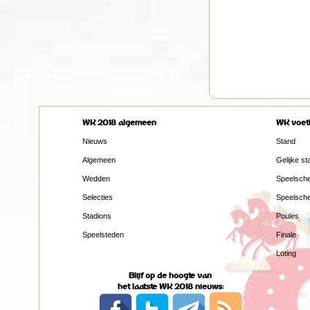
WK 2018 algemeen
WK voet
Nieuws
Stand
Algemeen
Gelijke st
Wedden
Speelsch
Selecties
Speelsch
Stadions
Poules
Speelsteden
Finale
Loting
Blijf op de hoogte van
het laatste WK 2018 nieuws: