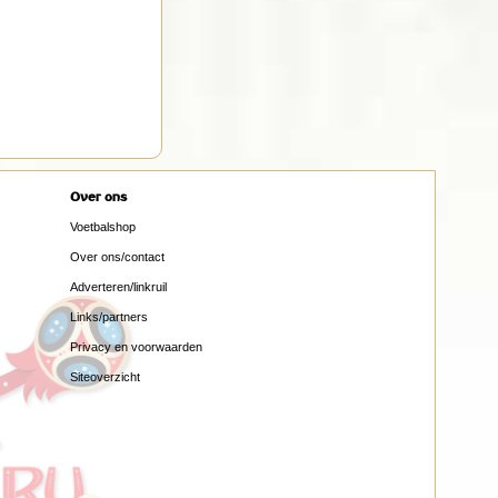
Over ons
Voetbalshop
Over ons/contact
Adverteren/linkruil
Links/partners
Privacy en voorwaarden
Siteoverzicht