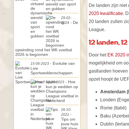
wereld van sport
De landen zijn niet
en gokken
2020 kwalificatie
. 
29-02-
20 landen zullen zi
- De
2024
League.
12 landen, 1
opwinding rond het WK voetbal
2026 is begonnen
Door het
EK 2020 i
mogelijkheid om oo
- Evolutie van
15-06-2023
Live
gastlanden hoeven g
Sportweddenschappen
opzet hoopt de UEF
- Hoe
03-03-2023
kun je wedden op
Champions
Amsterdam (
League voetbal in
Londen (Enge
Nederland
Rome (Italië)
26-10-
-
2022
Baku (Azerbei
Tips om
jouw huis
Dublin (Ierlan
WK klaar