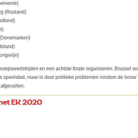
oemenië)
rg (Rusland)
otland)
e)
(Denemarken)
tsland)
ngarije)
epswedstrijden en een achtste finale organiseren. Brussel was
 speelstad, maar is door politieke problemen rondom de bouw
afgevallen.
het EK 2020