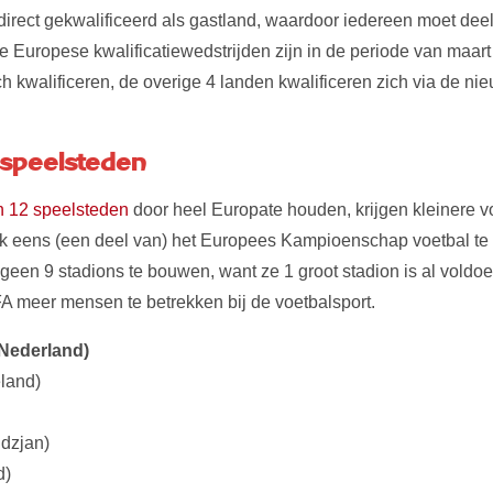
 direct gekwalificeerd als gastland, waardoor iedereen moet d
De Europese kwalificatiewedstrijden zijn in de periode van maar
ch kwalificeren, de overige 4 landen kwalificeren zich via de ni
2 speelsteden
n 12 speelsteden
door heel Europate houden, krijgen kleinere 
k eens (een deel van) het Europees Kampioenschap voetbal te
een 9 stadions te bouwen, want ze 1 groot stadion is al voldo
A meer mensen te betrekken bij de voetbalsport.
Nederland)
land)
dzjan)
d)