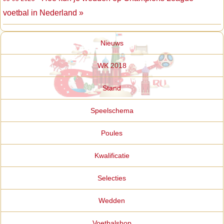
voetbal in Nederland »
Nieuws
WK 2018
Stand
Speelschema
Poules
Kwalificatie
Selecties
Wedden
Voetbalshop