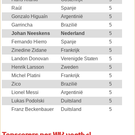
Raúl
Spanje
5
Gonzalo Higuaín
Argentinië
5
Garrincha
Brazilië
5
Johan Neeskens
Nederland
5
Fernando Hierro
Spanje
5
Zinedine Zidane
Frankrijk
5
Landon Donovan
Verenigde Staten
5
Henrik Larsson
Zweden
5
Michel Platini
Frankrijk
5
Zico
Brazilië
5
Lionel Messi
Argentinië
5
Lukas Podolski
Duitsland
5
Franz Beckenbauer
Duitsland
5
Topscorers per WK voetbal