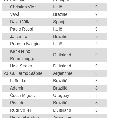
Christian Vieri
Italië
9
Vavá
Brazilië
9
David Villa
Spanje
9
Paolo Rossi
Italië
9
Jairzinho
Brazilië
9
Roberto Baggio
Italië
9
Karl-Heinz
Duitsland
9
Rummenigge
Uwe Seeler
Duitsland
9
23
Guillermo Stábile
Argentinië
8
Leônidas
Brazilië
8
Ademir
Brazilië
8
Óscar Míguez
Uruguay
8
Rivaldo
Brazilië
8
Rudi Völler
Duitsland
8
Diego Maradona
Argentinië
8