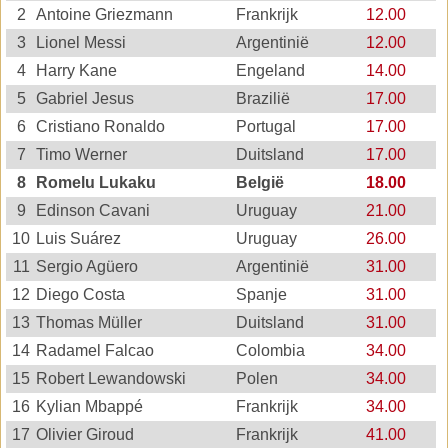
2
Antoine Griezmann
Frankrijk
12.00
3
Lionel Messi
Argentinië
12.00
4
Harry Kane
Engeland
14.00
5
Gabriel Jesus
Brazilië
17.00
6
Cristiano Ronaldo
Portugal
17.00
7
Timo Werner
Duitsland
17.00
8
Romelu Lukaku
België
18.00
9
Edinson Cavani
Uruguay
21.00
10
Luis Suárez
Uruguay
26.00
11
Sergio Agüero
Argentinië
31.00
12
Diego Costa
Spanje
31.00
13
Thomas Müller
Duitsland
31.00
14
Radamel Falcao
Colombia
34.00
15
Robert Lewandowski
Polen
34.00
16
Kylian Mbappé
Frankrijk
34.00
17
Olivier Giroud
Frankrijk
41.00