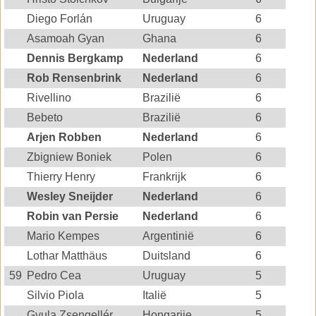
Diego Forlán
Uruguay
6
Asamoah Gyan
Ghana
6
Dennis Bergkamp
Nederland
6
Rob Rensenbrink
Nederland
6
Rivellino
Brazilië
6
Bebeto
Brazilië
6
Arjen Robben
Nederland
6
Zbigniew Boniek
Polen
6
Thierry Henry
Frankrijk
6
Wesley Sneijder
Nederland
6
Robin van Persie
Nederland
6
Mario Kempes
Argentinië
6
Lothar Matthäus
Duitsland
6
59
Pedro Cea
Uruguay
5
Silvio Piola
Italië
5
Gyula Zsengellér
Hongarije
5