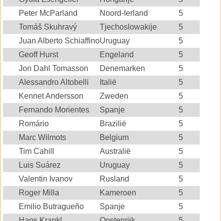
Peter McParland
Noord-Ierland
5
Tomáš Skuhravý
Tjechoslowakije
5
Juan Alberto Schiaffino
Uruguay
5
Geoff Hurst
Engeland
5
Jon Dahl Tomasson
Denemarken
5
Alessandro Altobelli
Italië
5
Kennet Andersson
Zweden
5
Fernando Morientes
Spanje
5
Romário
Brazilië
5
Marc Wilmots
Belgium
5
Tim Cahill
Australië
5
Luis Suárez
Uruguay
5
Valentin Ivanov
Rusland
5
Roger Milla
Kameroen
5
Emilio Butragueño
Spanje
5
Hans Krankl
Oostenrijk
5