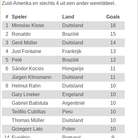
Zuid-Amerika en slechts 4 uit een ander werelddeel.
#
Speler
Land
Goals
1
Miroslav Klose
Duitsland
16
2
Ronaldo
Brazilië
15
3
Gerd Müller
Duitsland
14
4
Just Fontaine
Frankrijk
13
5
Pelé
Brazilië
12
6
Sándor Kocsis
Hongarije
11
Jürgen Klinsmann
Duitsland
11
8
Helmut Rahn
Duitsland
10
Gary Lineker
Engeland
10
Gabriel Batistuta
Argentinië
10
Teófilo Cubillas
Peru
10
Thomas Müller
Duitsland
10
Grzegorz Lato
Polen
10
14
Eusébio
Portugal
9