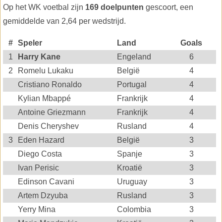
Op het WK voetbal zijn
169 doelpunten
gescoort, een
gemiddelde van 2,64 per wedstrijd.
#
Speler
Land
Goals
1
Harry Kane
Engeland
6
2
Romelu Lukaku
België
4
Cristiano Ronaldo
Portugal
4
Kylian Mbappé
Frankrijk
4
Antoine Griezmann
Frankrijk
4
Denis Cheryshev
Rusland
4
3
Eden Hazard
België
3
Diego Costa
Spanje
3
Ivan Perisic
Kroatië
3
Edinson Cavani
Uruguay
3
Artem Dzyuba
Rusland
3
Yerry Mina
Colombia
3