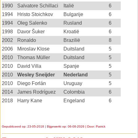
1990
Salvatore Schillaci
Italië
6
1994
Hristo Stoichkov
Bulgarije
6
1994
Oleg Salenko
Rusland
6
1998
Davor Šuker
Kroatië
6
2002
Ronaldo
Brazilië
8
2006
Miroslav Klose
Duitsland
5
2010
Thomas Müller
Duitsland
5
2010
David Villa
Spanje
5
2010
Wesley Sneijder
Nederland
5
2010
Diego Forlán
Uruguay
5
2014
James Rodríguez
Colombia
6
2018
Harry Kane
Engeland
6
Gepubliceerd op: 23-05-2018 | Bijgewerkt op: 06-08-2026 | Door:
Patrick