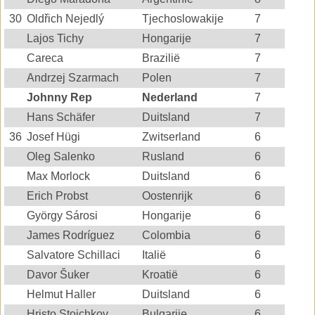
30
Oldřich Nejedlý
Tjechoslowakije
7
Lajos Tichy
Hongarije
7
Careca
Brazilië
7
Andrzej Szarmach
Polen
7
Johnny Rep
Nederland
7
Hans Schäfer
Duitsland
7
36
Josef Hügi
Zwitserland
6
Oleg Salenko
Rusland
6
Max Morlock
Duitsland
6
Erich Probst
Oostenrijk
6
György Sárosi
Hongarije
6
James Rodríguez
Colombia
6
Salvatore Schillaci
Italië
6
Davor Šuker
Kroatië
6
Helmut Haller
Duitsland
6
Hristo Stoichkov
Bulgarije
6