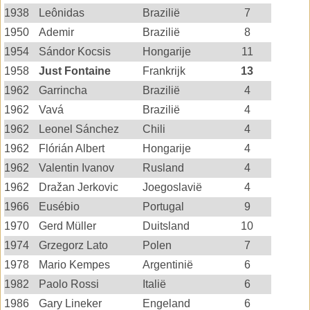
1938
Leônidas
Brazilië
7
1950
Ademir
Brazilië
8
1954
Sándor Kocsis
Hongarije
11
1958
Just Fontaine
Frankrijk
13
1962
Garrincha
Brazilië
4
1962
Vavá
Brazilië
4
1962
Leonel Sánchez
Chili
4
1962
Flórián Albert
Hongarije
4
1962
Valentin Ivanov
Rusland
4
1962
Dražan Jerkovic
Joegoslavië
4
1966
Eusébio
Portugal
9
1970
Gerd Müller
Duitsland
10
1974
Grzegorz Lato
Polen
7
1978
Mario Kempes
Argentinië
6
1982
Paolo Rossi
Italië
6
1986
Gary Lineker
Engeland
6