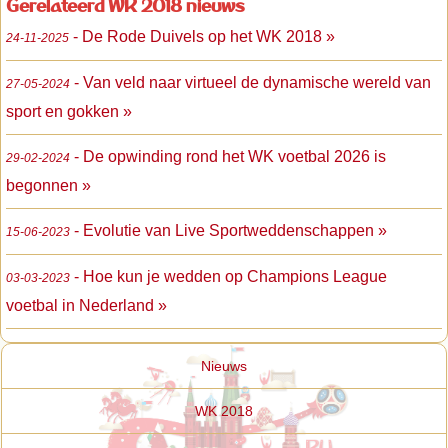
Gerelateerd WK 2018 nieuws
- De Rode Duivels op het WK 2018 »
24-11-2025
- Van veld naar virtueel de dynamische wereld van
27-05-2024
sport en gokken »
- De opwinding rond het WK voetbal 2026 is
29-02-2024
begonnen »
- Evolutie van Live Sportweddenschappen »
15-06-2023
- Hoe kun je wedden op Champions League
03-03-2023
voetbal in Nederland »
Nieuws
WK 2018