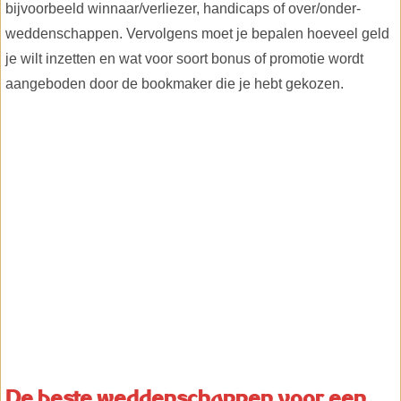
bijvoorbeeld winnaar/verliezer, handicaps of over/onder-
weddenschappen. Vervolgens moet je bepalen hoeveel geld
je wilt inzetten en wat voor soort bonus of promotie wordt
aangeboden door de bookmaker die je hebt gekozen.
De beste weddenschappen voor een