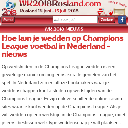
Menu
WK 2018 NIEUWS
Hoe kun je wedden op Champions
League voetbal in Nederland -
nieuws
Op wedstrijden in de Champions League wedden is een
geweldige manier om nog eens extra te genieten van het
spel. In Nederland zijn er talloze bookmakers waar je
weddenschappen kunt afsluiten op wedstrijden van de
Champions League. Er zijn ook verschillende online casino
sites waar je kunt wedden op de Champions League. Als je
wilt wedden op een wedstrijd in de Champions League, moet
je eerst beslissen welk type weddenschap je wilt plaatsen -