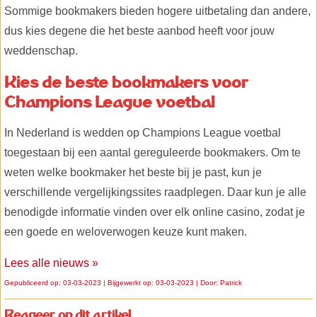
Sommige bookmakers bieden hogere uitbetaling dan andere,
dus kies degene die het beste aanbod heeft voor jouw
weddenschap.
Kies de beste bookmakers voor
Champions League voetbal
In Nederland is wedden op Champions League voetbal
toegestaan bij een aantal gereguleerde bookmakers. Om te
weten welke bookmaker het beste bij je past, kun je
verschillende vergelijkingssites raadplegen. Daar kun je alle
benodigde informatie vinden over elk online casino, zodat je
een goede en weloverwogen keuze kunt maken.
Lees alle nieuws »
Gepubliceerd op: 03-03-2023 | Bijgewerkt op: 03-03-2023 | Door:
Patrick
Reageer op dit artikel