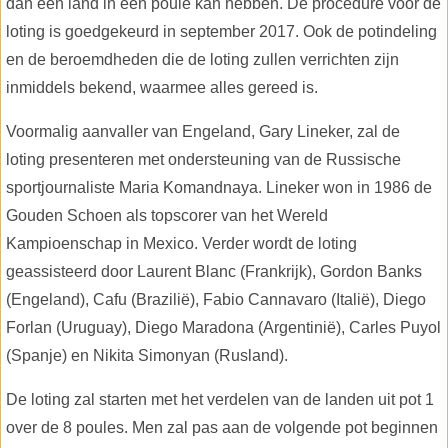
dan één land in een poule kan hebben. De procedure voor de
loting is goedgekeurd in september 2017. Ook de potindeling
en de beroemdheden die de loting zullen verrichten zijn
inmiddels bekend, waarmee alles gereed is.
Voormalig aanvaller van Engeland, Gary Lineker, zal de
loting presenteren met ondersteuning van de Russische
sportjournaliste Maria Komandnaya. Lineker won in 1986 de
Gouden Schoen als topscorer van het Wereld
Kampioenschap in Mexico. Verder wordt de loting
geassisteerd door Laurent Blanc (Frankrijk), Gordon Banks
(Engeland), Cafu (Brazilië), Fabio Cannavaro (Italië), Diego
Forlan (Uruguay), Diego Maradona (Argentinië), Carles Puyol
(Spanje) en Nikita Simonyan (Rusland).
De loting zal starten met het verdelen van de landen uit pot 1
over de 8 poules. Men zal pas aan de volgende pot beginnen