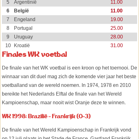
5
Argentinië
11.00
6
België
11.00
7
Engeland
19.00
8
Portugal
25.00
9
Uruguay
28.00
10
Kroatië
31.00
Finales WK voetbal
De finale van het WK voetbal is een kroon op het toernooi. De
winnaar van dit duel mag zich de komende vier jaar het beste
voetballand van de wereld noemen. In 1974, 1978 en 2010
bereikte het Nederlands Elftal de finale van het Wereld
Kampioenschap, maar nooit wist Oranje deze te winnen.
WK 1998: Brazilië - Frankrijk (0-3)
De finale van het Wereld Kampioenschap in Frankrijk vond
op 12 juli plaats in het Stade de France. Gastland Frankrijk