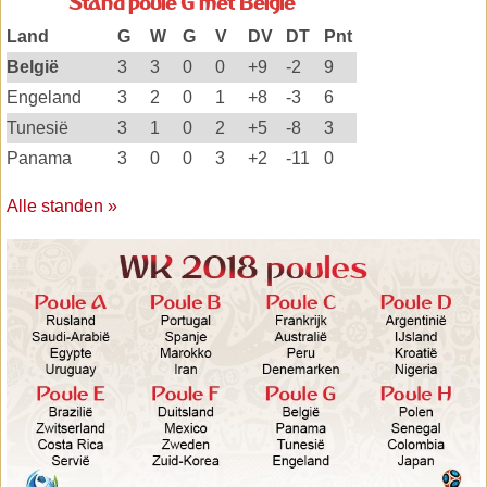
Stand poule G met België
Land
G
W
G
V
DV
DT
Pnt
België
3
3
0
0
+9
-2
9
Engeland
3
2
0
1
+8
-3
6
Tunesië
3
1
0
2
+5
-8
3
Panama
3
0
0
3
+2
-11
0
Alle standen »