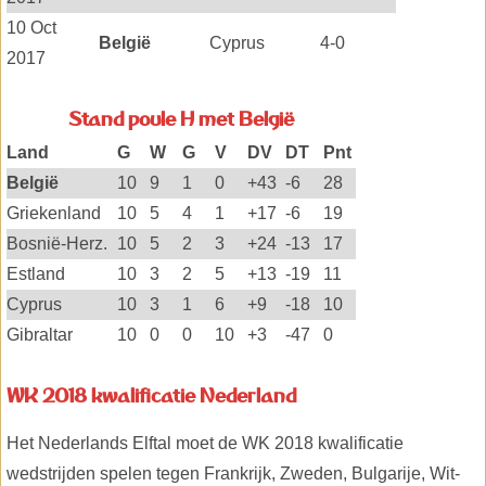
10 Oct
België
Cyprus
4-0
2017
Stand poule H met België
Land
G
W
G
V
DV
DT
Pnt
België
10
9
1
0
+43
-6
28
Griekenland
10
5
4
1
+17
-6
19
Bosnië-Herz.
10
5
2
3
+24
-13
17
Estland
10
3
2
5
+13
-19
11
Cyprus
10
3
1
6
+9
-18
10
Gibraltar
10
0
0
10
+3
-47
0
WK 2018 kwalificatie Nederland
Het Nederlands Elftal moet de WK 2018 kwalificatie
wedstrijden spelen tegen Frankrijk, Zweden, Bulgarije, Wit-