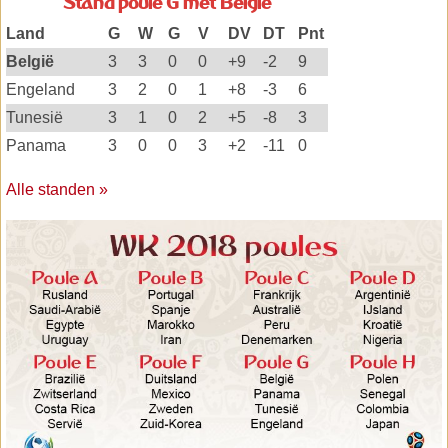
Stand poule G met België
Land
G
W
G
V
DV
DT
Pnt
België
3
3
0
0
+9
-2
9
Engeland
3
2
0
1
+8
-3
6
Tunesië
3
1
0
2
+5
-8
3
Panama
3
0
0
3
+2
-11
0
Alle standen »