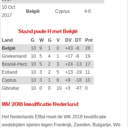
10 Oct
België
Cyprus
4-0
2017
Stand poule H met België
Land
G
W
G
V
DV
DT
Pnt
België
10
9
1
0
+43
-6
28
Griekenland
10
5
4
1
+17
-6
19
Bosnië-Herz.
10
5
2
3
+24
-13
17
Estland
10
3
2
5
+13
-19
11
Cyprus
10
3
1
6
+9
-18
10
Gibraltar
10
0
0
10
+3
-47
0
WK 2018 kwalificatie Nederland
Het Nederlands Elftal moet de WK 2018 kwalificatie
wedstrijden spelen tegen Frankrijk, Zweden, Bulgarije, Wit-