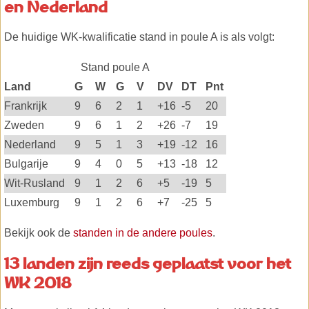
en Nederland
De huidige WK-kwalificatie stand in poule A is als volgt:
Stand poule A
Land
G
W
G
V
DV
DT
Pnt
Frankrijk
9
6
2
1
+16
-5
20
Zweden
9
6
1
2
+26
-7
19
Nederland
9
5
1
3
+19
-12
16
Bulgarije
9
4
0
5
+13
-18
12
Wit-Rusland
9
1
2
6
+5
-19
5
Luxemburg
9
1
2
6
+7
-25
5
Bekijk ook de
standen in de andere poules
.
13 landen zijn reeds geplaatst voor het
WK 2018