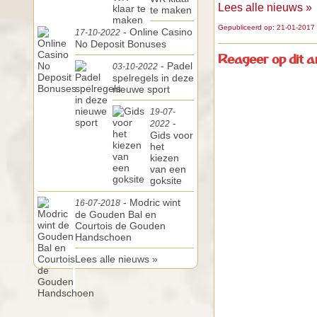
Lees alle nieuws »
te maken
Gepubliceerd op: 21-01-2017 
- Online Casino
17-10-2022
No Deposit Bonuses
Reageer op dit ar
- Padel
03-10-2022
spelregels in deze
nieuwe sport
19-07-
-
2022
Gids voor
het
kiezen
van een
goksite
- Modric wint
16-07-2018
de Gouden Bal en
Courtois de Gouden
Handschoen
Lees alle nieuws »