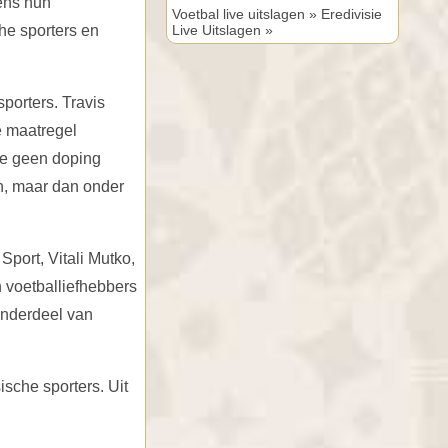
ens hun
Voetbal live uitslagen »
Eredivisie
he sporters en
Live Uitslagen »
porters. Travis
e maatregel
ie geen doping
n, maar dan onder
Sport, Vitali Mutko,
 voetballiefhebbers
onderdeel van
che sporters. Uit