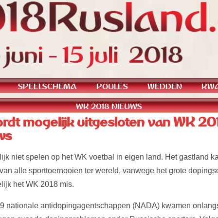
SPEELSCHEMA
POULES
WEDDEN
KWA
WK 2018 NIEUWS
rdt mogelijk uitgesloten van WK 201
ws
k niet spelen op het WK voetbal in eigen land. Het gastland k
van alle sporttoernooien ter wereld, vanwege het grote doping
lijk het WK 2018 mis.
 19 nationale antidopingagentschappen (NADA) kwamen onlangs 