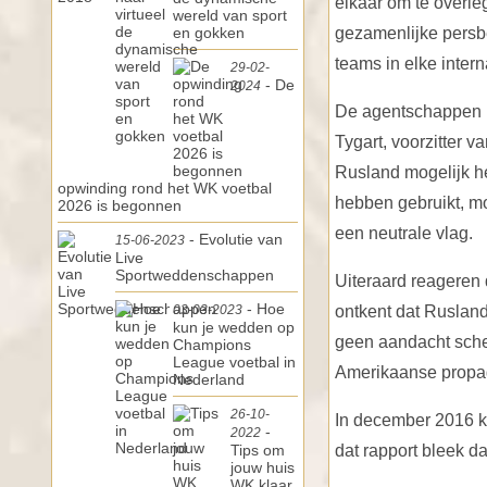
elkaar om te overl
wereld van sport
en gokken
gezamenlijke persbe
teams in elke inter
29-02-
- De
2024
De agentschappen b
Tygart, voorzitter 
Rusland mogelijk h
opwinding rond het WK voetbal
hebben gebruikt, m
2026 is begonnen
een neutrale vlag.
- Evolutie van
15-06-2023
Live
Sportweddenschappen
Uiteraard reageren 
- Hoe
03-03-2023
ontkent dat Ruslan
kun je wedden op
geen aandacht sche
Champions
League voetbal in
Amerikaanse propa
Nederland
26-10-
In december 2016 k
-
2022
Tips om
dat rapport bleek d
jouw huis
WK klaar