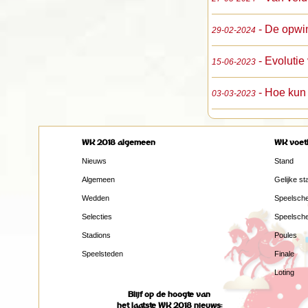
- De opwi
29-02-2024
- Evoluti
15-06-2023
- Hoe kun
03-03-2023
WK 2018 algemeen
WK voet
Nieuws
Stand
Algemeen
Gelijke st
Wedden
Speelsch
Selecties
Speelsch
Stadions
Poules
Speelsteden
Finale
Loting
Blijf op de hoogte van
het laatste WK 2018 nieuws: