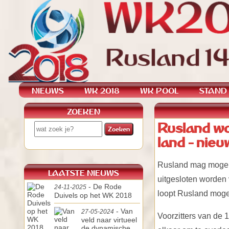
NIEUWS
WK 2018
WK POOL
STAND
ZOEKEN
Rusland wo
land - nieu
Rusland mag mogelij
LAATSTE NIEUWS
uitgesloten worden 
- De Rode
24-11-2025
loopt Rusland moge
Duivels op het WK 2018
- Van
27-05-2024
Voorzitters van de
veld naar virtueel
de dynamische