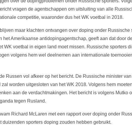
eggen over de dopingproblemen onder Russische sporters. Volg
richt vragen de agentschappen om uitsluiting van alle Russisc
nationale competitie, waaronder dus het WK voetbal in 2018.
lijven maar klachten ontvangen over doping onder Russische s
van het Amerikaanse antidopingagentschap, geeft aan dat door d
et WK voetbal in eigen land moet missen. Russische sporters d
ogen volgens hem wel deelnemen aan internationale toernooie
de Russen vol afkeer op het bericht. De Russische minister van 
d zal worden uitgesloten van het WK 2018. Volgens hem moeten
nken aan de verdachtmakingen. Het bericht is volgens Mutko 
ganda tegen Rusland.
wam Richard McLaren met een rapport over doping onder Russis
at duizenden sporters doping zouden hebben gebruikt.