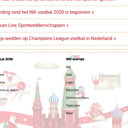
nding rond het WK voetbal 2026 is begonnen »
e van Live Sportweddenschappen »
 je wedden op Champions League voetbal in Nederland »
bal 2018
WK overige
Bal
and
Lied
ema
Logo
ema op datum
Mascotte
Scheidsrechters
Topscorer
Meer