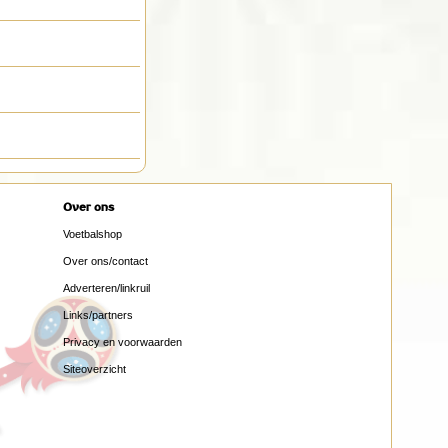
Over ons
Voetbalshop
Over ons/contact
Adverteren/linkruil
Links/partners
Privacy en voorwaarden
Siteoverzicht