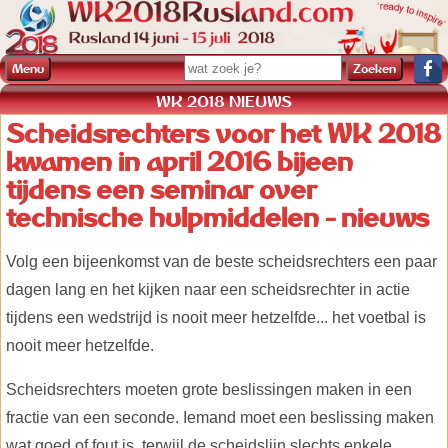
Menu
WK 2018 NIEUWS
Scheidsrechters voor het WK 2018
kwamen in april 2016 bijeen
tijdens een seminar over
technische hulpmiddelen - nieuws
Volg een bijeenkomst van de beste scheidsrechters een paar
dagen lang en het kijken naar een scheidsrechter in actie
tijdens een wedstrijd is nooit meer hetzelfde... het voetbal is
nooit meer hetzelfde.
Scheidsrechters moeten grote beslissingen maken in een
fractie van een seconde. Iemand moet een beslissing maken
wat goed of fout is, terwijl de scheidslijn slechts enkele