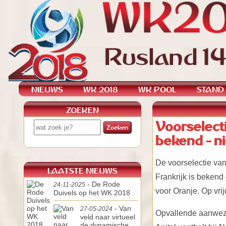
NIEUWS
WK 2018
WK POOL
STAND
ZOEKEN
Voorselecti
bekend - n
De voorselectie van
LAATSTE NIEUWS
Frankrijk is beken
- De Rode
24-11-2025
voor Oranje. Op vri
Duivels op het WK 2018
- Van
27-05-2024
Opvallende aanwezig
veld naar virtueel
de dynamische