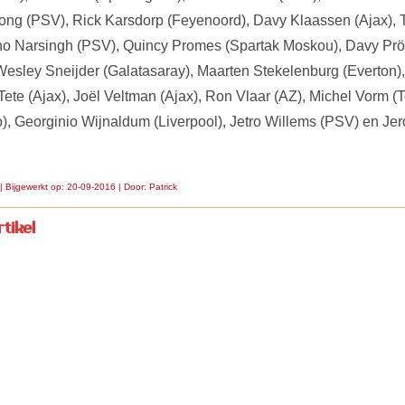
Jong (PSV), Rick Karsdorp (Feyenoord), Davy Klaassen (Ajax),
no Narsingh (PSV), Quincy Promes (Spartak Moskou), Davy Prö
esley Sneijder (Galatasaray), Maarten Stekelenburg (Everton)
te (Ajax), Joël Veltman (Ajax), Ron Vlaar (AZ), Michel Vorm (
io), Georginio Wijnaldum (Liverpool), Jetro Willems (PSV) en 
| Bijgewerkt op: 20-09-2016 | Door:
Patrick
tikel