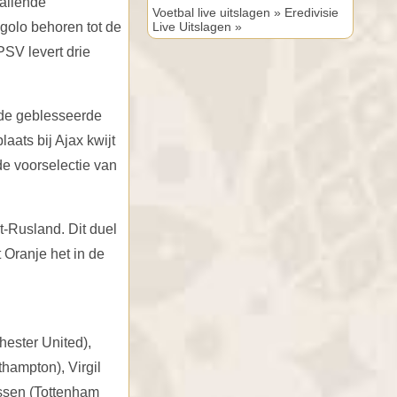
vallende
Voetbal live uitslagen »
Eredivisie
golo behoren tot de
Live Uitslagen »
SV levert drie
 de geblesseerde
aats bij Ajax kwijt
de voorselectie van
t-Rusland. Dit duel
Oranje het in de
hester United),
hampton), Virgil
nssen (Tottenham