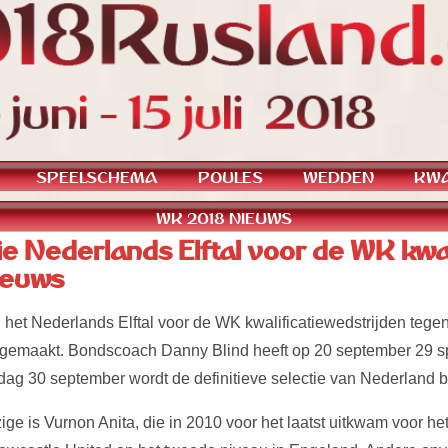
SPEELSCHEMA
POULES
WEDDEN
KWA
WK 2018 NIEUWS
e Nederlands Elftal voor de WK kwali
ieuws
 het Nederlands Elftal voor de WK kwalificatiewedstrijden tege
d gemaakt. Bondscoach Danny Blind heeft op 20 september 29 
jdag 30 september wordt de definitieve selectie van Nederland
e is Vurnon Anita, die in 2010 voor het laatst uitkwam voor het