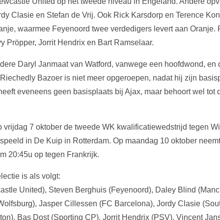
 Newcastle United op het tweede niveau in Engeland. Andere op
dy Clasie en Stefan de Vrij. Ook Rick Karsdorp en Terence Kon
anje, waarmee Feyenoord twee verdedigers levert aan Oranje. P
 Pröpper, Jorrit Hendrix en Bart Ramselaar.
ndere Daryl Janmaat van Watford, vanwege een hoofdwond, en
iechedly Bazoer is niet meer opgeroepen, nadat hij zijn basispl
heeft eveneens geen basisplaats bij Ajax, maar behoort wel tot 
 vrijdag 7 oktober de tweede WK kwalificatiewedstrijd tegen Wi
speeld in De Kuip in Rotterdam. Op maandag 10 oktober neemt 
 20:45u op tegen Frankrijk.
ectie is als volgt:
stle United), Steven Berghuis (Feyenoord), Daley Blind (Manc
Wolfsburg), Jasper Cillessen (FC Barcelona), Jordy Clasie (Sout
on), Bas Dost (Sporting CP), Jorrit Hendrix (PSV), Vincent Ja