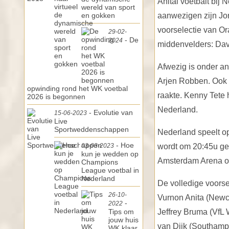
Anital voetbalt bij
wereld van sport
en gokken
aanwezigen zijn Jor
voorselectie van Or
29-02-
- De
2024
middenvelders: Davy
Afwezig is onder a
Arjen Robben. Ook R
opwinding rond het WK voetbal
raakte. Kenny Tete 
2026 is begonnen
Nederland.
- Evolutie van
15-06-2023
Live
Sportweddenschappen
Nederland speelt op
- Hoe
03-03-2023
wordt om 20:45u ge
kun je wedden op
Amsterdam Arena om
Champions
League voetbal in
Nederland
De volledige voorsel
26-10-
Vurnon Anita (Newca
-
2022
Tips om
Jeffrey Bruma (VfL 
jouw huis
van Dijk (Southampt
WK klaar