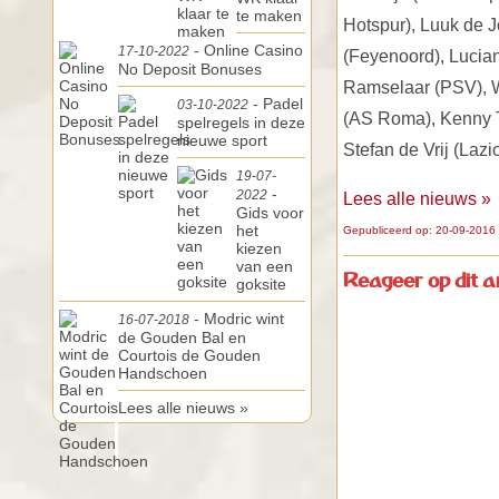
te maken
Hotspur), Luuk de 
- Online Casino
17-10-2022
(Feyenoord), Lucia
No Deposit Bonuses
Ramselaar (PSV), W
- Padel
03-10-2022
(AS Roma), Kenny Te
spelregels in deze
nieuwe sport
Stefan de Vrij (Laz
19-07-
-
2022
Lees alle nieuws »
Gids voor
het
Gepubliceerd op: 20-09-2016 
kiezen
van een
Reageer op dit ar
goksite
- Modric wint
16-07-2018
de Gouden Bal en
Courtois de Gouden
Handschoen
Lees alle nieuws »