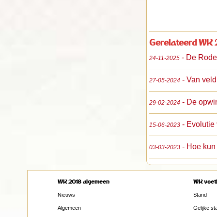
Gerelateerd WK 
- De Rode
24-11-2025
- Van veld
27-05-2024
- De opwi
29-02-2024
- Evoluti
15-06-2023
- Hoe kun
03-03-2023
WK 2018 algemeen
WK voet
Nieuws
Stand
Algemeen
Gelijke st