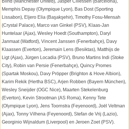
Blind (Manchester United), Jasper Cillessen (Barcelona),
Memphis Depay (Olympique Lyon), Bas Dost (Sporting
Lissabon), Eljero Elia (Başakşehir), Timothy Fosu-Mensah
(Crystal Palace), Marco van Ginkel (PSV), Klaas-Jan
Huntelaar (Ajax), Wesley Hoedt (Southampton), Daryl
Janmaat (Watford), Vincent Janssen (Fenerbahçe), Davy
Klaassen (Everton), Jeremain Lens (Besiktas), Matthijs de
Ligt (Ajax), Jürgen Locadia (PSV), Bruno Martins Indi (Stoke
City), Robin van Persie (Fenerbahçe), Quincy Promes
(Spartak Moskou), Davy Pröpper (Brighton & Hove Albion),
Karim Rekik (Hertha BSC), Arjen Robben (Bayern München),
Wesley Sneijder (OGC Nice), Maarten Stekelenburg
(Everton), Kevin Strootman (AS Roma), Kenny Tete
(Olympique Lyon), Jens Toornstra (Feyenoord), Joël Veltman
(Ajax), Tonny Vilhena (Feyenoord), Stefan de Vrij (Lazio),
Georginio Wijnaldum (Liverpool) en Jeroen Zoet (PSV).