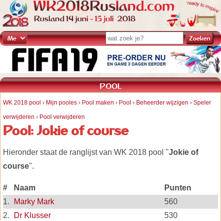
POOL
WK 2018 pool
›
Mijn pooles
›
Pool maken
›
Pool
›
Beheerder wijzigen
›
Speler
verwijderen
›
Pool verwijderen
Pool: Jokie of course
Hieronder staat de ranglijst van WK 2018 pool "
Jokie of
course
".
#
Naam
Punten
1.
Marky Mark
560
2.
Dr Klusser
530