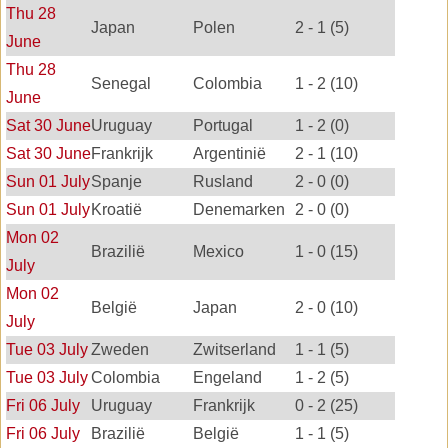
Thu 28
Japan
Polen
2 - 1 (5)
June
Thu 28
Senegal
Colombia
1 - 2 (10)
June
Sat 30 June
Uruguay
Portugal
1 - 2 (0)
Sat 30 June
Frankrijk
Argentinië
2 - 1 (10)
Sun 01 July
Spanje
Rusland
2 - 0 (0)
Sun 01 July
Kroatië
Denemarken
2 - 0 (0)
Mon 02
Brazilië
Mexico
1 - 0 (15)
July
Mon 02
België
Japan
2 - 0 (10)
July
Tue 03 July
Zweden
Zwitserland
1 - 1 (5)
Tue 03 July
Colombia
Engeland
1 - 2 (5)
Fri 06 July
Uruguay
Frankrijk
0 - 2 (25)
Fri 06 July
Brazilië
België
1 - 1 (5)