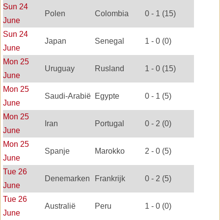
Sun 24
Polen
Colombia
0 - 1 (15)
June
Sun 24
Japan
Senegal
1 - 0 (0)
June
Mon 25
Uruguay
Rusland
1 - 0 (15)
June
Mon 25
Saudi-Arabië
Egypte
0 - 1 (5)
June
Mon 25
Iran
Portugal
0 - 2 (0)
June
Mon 25
Spanje
Marokko
2 - 0 (5)
June
Tue 26
Denemarken
Frankrijk
0 - 2 (5)
June
Tue 26
Australië
Peru
1 - 0 (0)
June