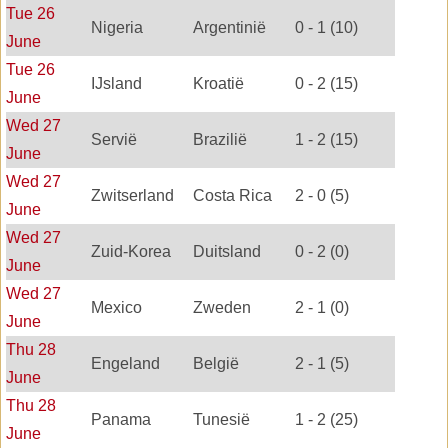
Tue 26
Nigeria
Argentinië
0 - 1 (10)
June
Tue 26
IJsland
Kroatië
0 - 2 (15)
June
Wed 27
Servië
Brazilië
1 - 2 (15)
June
Wed 27
Zwitserland
Costa Rica
2 - 0 (5)
June
Wed 27
Zuid-Korea
Duitsland
0 - 2 (0)
June
Wed 27
Mexico
Zweden
2 - 1 (0)
June
Thu 28
Engeland
België
2 - 1 (5)
June
Thu 28
Panama
Tunesië
1 - 2 (25)
June