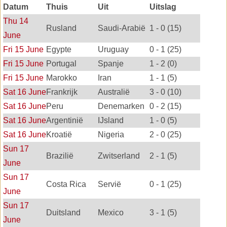
Datum
Thuis
Uit
Uitslag
Thu 14
Rusland
Saudi-Arabië
1 - 0 (15)
June
Fri 15 June
Egypte
Uruguay
0 - 1 (25)
Fri 15 June
Portugal
Spanje
1 - 2 (0)
Fri 15 June
Marokko
Iran
1 - 1 (5)
Sat 16 June
Frankrijk
Australië
3 - 0 (10)
Sat 16 June
Peru
Denemarken
0 - 2 (15)
Sat 16 June
Argentinië
IJsland
1 - 0 (5)
Sat 16 June
Kroatië
Nigeria
2 - 0 (25)
Sun 17
Brazilië
Zwitserland
2 - 1 (5)
June
Sun 17
Costa Rica
Servië
0 - 1 (25)
June
Sun 17
Duitsland
Mexico
3 - 1 (5)
June