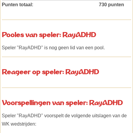
Punten totaal:
730 punten
Pooles van speler: RayADHD
Speler "RayADHD" is nog geen lid van een pool.
Reageer op speler: RayADHD
Voorspellingen van speler: RayADHD
Speler "RayADHD" voorspelt de volgende uitslagen van de
WK wedstrijden: