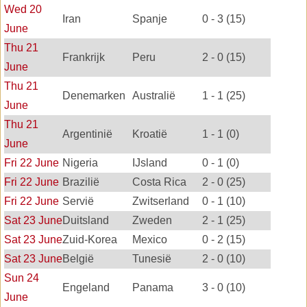
Wed 20
Iran
Spanje
0 - 3 (15)
June
Thu 21
Frankrijk
Peru
2 - 0 (15)
June
Thu 21
Denemarken
Australië
1 - 1 (25)
June
Thu 21
Argentinië
Kroatië
1 - 1 (0)
June
Fri 22 June
Nigeria
IJsland
0 - 1 (0)
Fri 22 June
Brazilië
Costa Rica
2 - 0 (25)
Fri 22 June
Servië
Zwitserland
0 - 1 (10)
Sat 23 June
Duitsland
Zweden
2 - 1 (25)
Sat 23 June
Zuid-Korea
Mexico
0 - 2 (15)
Sat 23 June
België
Tunesië
2 - 0 (10)
Sun 24
Engeland
Panama
3 - 0 (10)
June