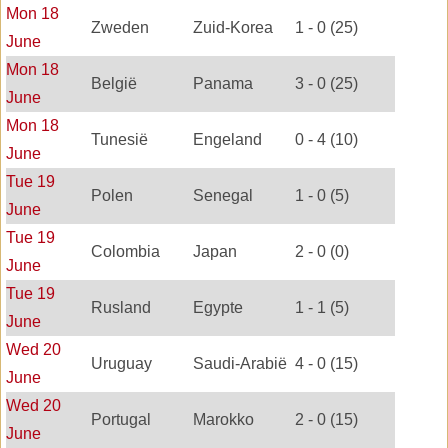
Mon 18
Zweden
Zuid-Korea
1 - 0 (25)
June
Mon 18
België
Panama
3 - 0 (25)
June
Mon 18
Tunesië
Engeland
0 - 4 (10)
June
Tue 19
Polen
Senegal
1 - 0 (5)
June
Tue 19
Colombia
Japan
2 - 0 (0)
June
Tue 19
Rusland
Egypte
1 - 1 (5)
June
Wed 20
Uruguay
Saudi-Arabië
4 - 0 (15)
June
Wed 20
Portugal
Marokko
2 - 0 (15)
June