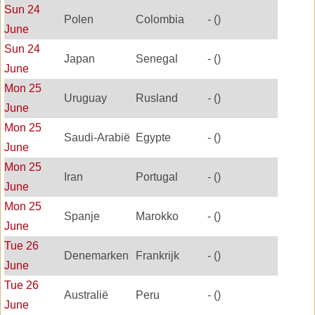
Sun 24
Polen
Colombia
- ()
June
Sun 24
Japan
Senegal
- ()
June
Mon 25
Uruguay
Rusland
- ()
June
Mon 25
Saudi-Arabië
Egypte
- ()
June
Mon 25
Iran
Portugal
- ()
June
Mon 25
Spanje
Marokko
- ()
June
Tue 26
Denemarken
Frankrijk
- ()
June
Tue 26
Australië
Peru
- ()
June