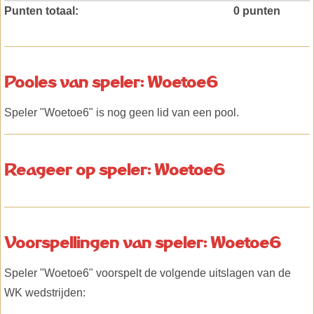
Punten totaal:
0 punten
Pooles van speler: Woetoe6
Speler "Woetoe6" is nog geen lid van een pool.
Reageer op speler: Woetoe6
Voorspellingen van speler: Woetoe6
Speler "Woetoe6" voorspelt de volgende uitslagen van de
WK wedstrijden: