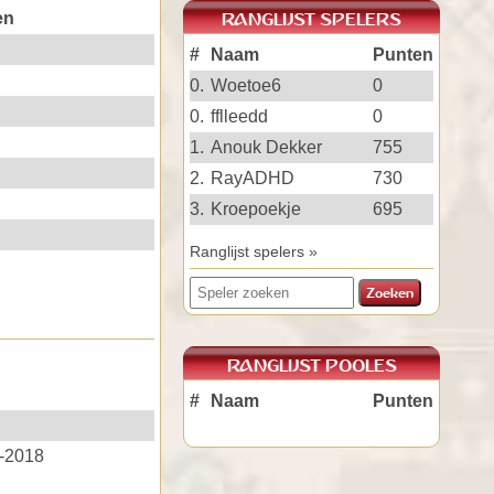
en
RANGLIJST SPELERS
#
Naam
Punten
0.
Woetoe6
0
0.
fflleedd
0
1.
Anouk Dekker
755
2.
RayADHD
730
3.
Kroepoekje
695
Ranglijst spelers »
RANGLIJST POOLES
#
Naam
Punten
-2018