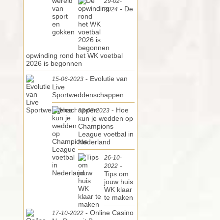
29-02-
- De
2024
opwinding rond het WK voetbal
2026 is begonnen
- Evolutie van
15-06-2023
Live
Sportweddenschappen
- Hoe
03-03-2023
kun je wedden op
Champions
League voetbal in
Nederland
26-10-
-
2022
Tips om
jouw huis
WK klaar
te maken
- Online Casino
17-10-2022