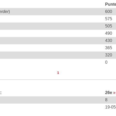
Punt
erder
)
600
575
505
490
430
365
320
0
1
:
26e
»
8
19-05