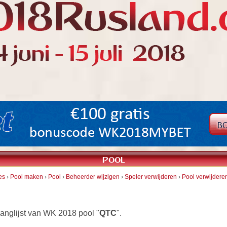
POOL
es
›
Pool maken
›
Pool
›
Beheerder wijzigen
›
Speler verwijderen
›
Pool verwijdere
ranglijst van WK 2018 pool "
QTC
".