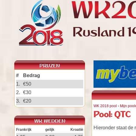
PRIJZEN
#
Bedrag
1.
€50
2.
€30
3.
€20
WK 2018 pool
›
Mijn pool
Pool: QTC
WK WEDDEN
Hieronder staat de 
Frankrijk
gelijk
Kroatië