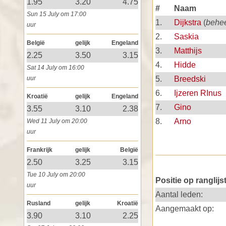
1.95
3.20
4.75
#
Naam
Sun 15 July om 17:00
1.
Dijkstra
(
behe
uur
2.
Saskia
België
gelijk
Engeland
3.
Matthijs
2.25
3.50
3.15
4.
Hidde
Sat 14 July om 16:00
uur
5.
Breedski
6.
Ijzeren RInus
Kroatië
gelijk
Engeland
7.
Gino
3.55
3.10
2.38
8.
Arno
Wed 11 July om 20:00
uur
Frankrijk
gelijk
België
2.50
3.25
3.15
Tue 10 July om 20:00
Positie op ranglijst
uur
Aantal leden:
Rusland
gelijk
Kroatië
Aangemaakt op:
3.90
3.10
2.25