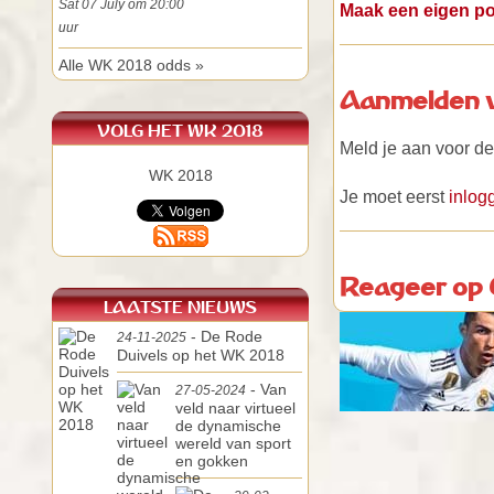
Sat 07 July om 20:00
Maak een eigen po
uur
Alle WK 2018 odds »
Aanmelden 
VOLG HET WK 2018
Meld je aan voor d
WK 2018
Je moet eerst
inlog
Reageer op
LAATSTE NIEUWS
- De Rode
24-11-2025
Duivels op het WK 2018
- Van
27-05-2024
veld naar virtueel
de dynamische
wereld van sport
en gokken