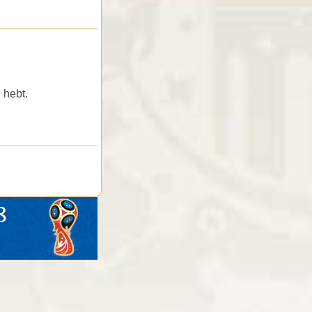
 hebt.