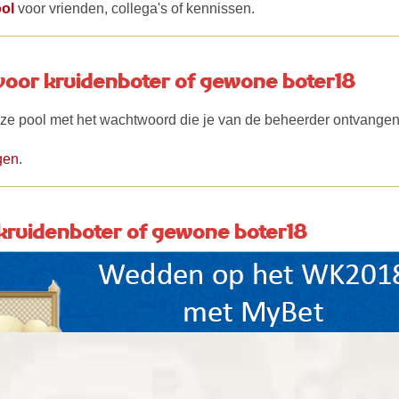
ol
voor vrienden, collega's of kennissen.
oor kruidenboter of gewone boter18
eze pool met het wachtwoord die je van de beheerder ontvangen
gen
.
kruidenboter of gewone boter18