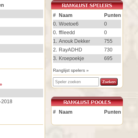
en
RANGLIJST SPELERS
#
Naam
Punten
0.
Woetoe6
0
0.
fflleedd
0
1.
Anouk Dekker
755
2.
RayADHD
730
3.
Kroepoekje
695
Ranglijst spelers »
»
-2018
RANGLIJST POOLES
#
Naam
Punten