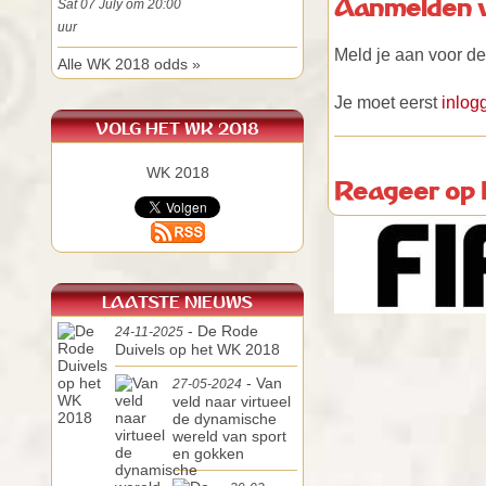
Aanmelden 
Sat 07 July om 20:00
uur
Meld je aan voor d
Alle WK 2018 odds »
Je moet eerst
inlog
VOLG HET WK 2018
WK 2018
Reageer op
LAATSTE NIEUWS
- De Rode
24-11-2025
Duivels op het WK 2018
- Van
27-05-2024
veld naar virtueel
de dynamische
wereld van sport
en gokken