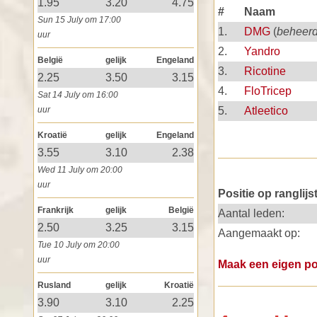
1.95
3.20
4.75
#
Naam
Sun 15 July om 17:00
1.
DMG
(
beheerd
uur
2.
Yandro
België
gelijk
Engeland
3.
Ricotine
2.25
3.50
3.15
4.
FloTricep
Sat 14 July om 16:00
uur
5.
Atleetico
Kroatië
gelijk
Engeland
3.55
3.10
2.38
Wed 11 July om 20:00
uur
Positie op ranglijst
Frankrijk
gelijk
België
Aantal leden:
2.50
3.25
3.15
Aangemaakt op:
Tue 10 July om 20:00
uur
Maak een eigen po
Rusland
gelijk
Kroatië
3.90
3.10
2.25