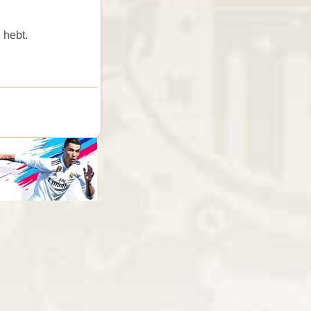
 hebt.