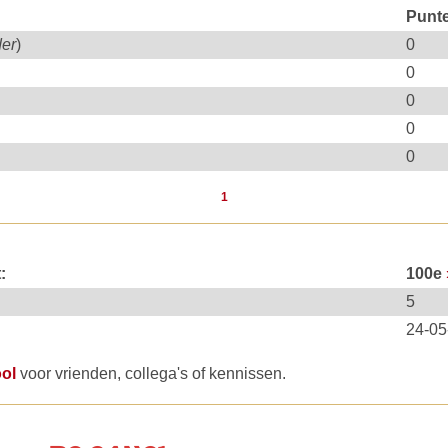
Punt
er
)
0
0
0
0
0
1
:
100e
5
24-05
ol
voor vrienden, collega's of kennissen.