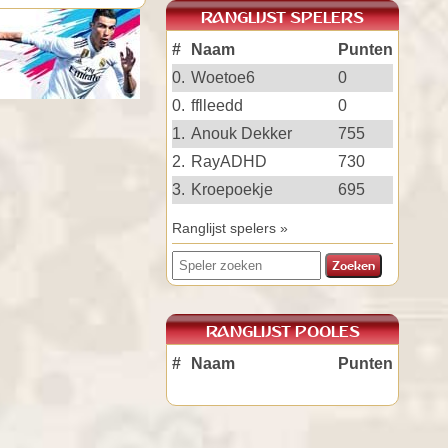
RANGLIJST SPELERS
#
Naam
Punten
0.
Woetoe6
0
0.
fflleedd
0
1.
Anouk Dekker
755
2.
RayADHD
730
3.
Kroepoekje
695
Ranglijst spelers »
RANGLIJST POOLES
#
Naam
Punten