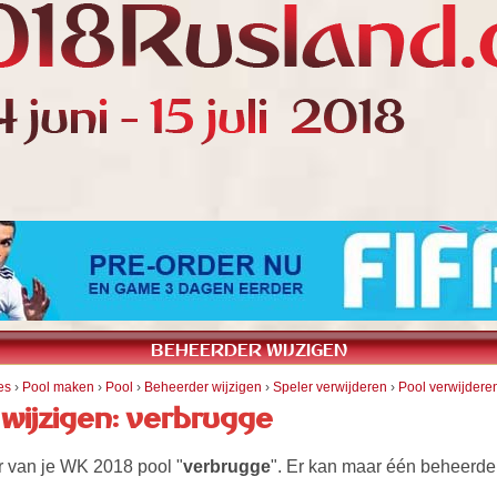
BEHEERDER WIJZIGEN
es
›
Pool maken
›
Pool
›
Beheerder wijzigen
›
Speler verwijderen
›
Pool verwijdere
wijzigen: verbrugge
r van je WK 2018 pool "
verbrugge
". Er kan maar één beheerder