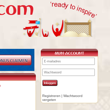
MIJN ACCOUNT
n
Registreren
|
Wachtwoord
vergeten