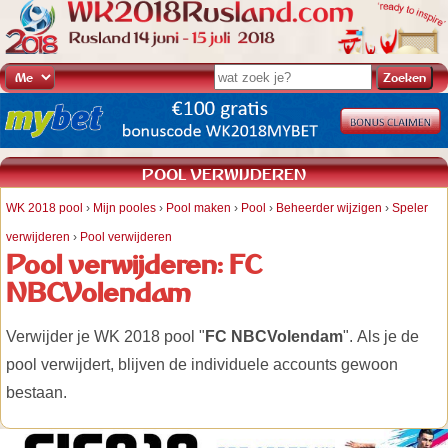
POOL VERWIJDEREN
WK 2018 pool
›
Mijn pooles
›
Pool maken
›
Pool
›
Beheerder wijzigen
›
Speler
verwijderen
›
Pool verwijderen
Pool verwijderen: FC
NBCVolendam
Verwijder je WK 2018 pool "
FC NBCVolendam
". Als je de
pool verwijdert, blijven de individuele accounts gewoon
bestaan.