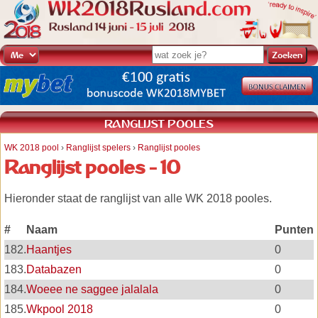
RANGLIJST POOLES
WK 2018 pool
›
Ranglijst spelers
›
Ranglijst pooles
Ranglijst pooles - 10
Hieronder staat de ranglijst van alle WK 2018 pooles.
#
Naam
Punten
182.
Haantjes
0
183.
Databazen
0
184.
Woeee ne saggee jalalala
0
185.
Wkpool 2018
0