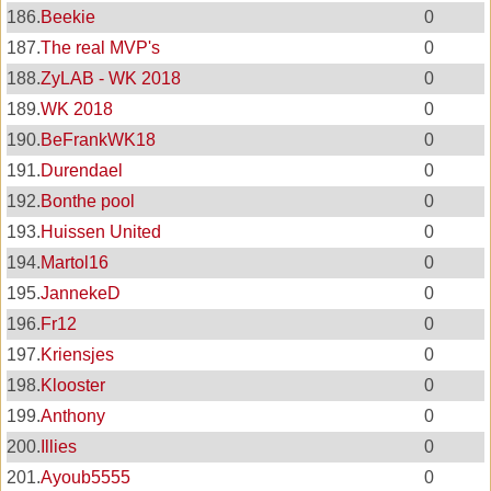
186.
Beekie
0
187.
The real MVP's
0
188.
ZyLAB - WK 2018
0
189.
WK 2018
0
190.
BeFrankWK18
0
191.
Durendael
0
192.
Bonthe pool
0
193.
Huissen United
0
194.
Martol16
0
195.
JannekeD
0
196.
Fr12
0
197.
Kriensjes
0
198.
Klooster
0
199.
Anthony
0
200.
Illies
0
201.
Ayoub5555
0