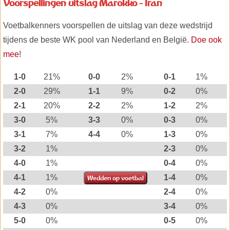
Voorspellingen uitslag Marokko - Iran
Voetbalkenners voorspellen de uitslag van deze wedstrijd
tijdens de beste WK pool van Nederland en België.
Doe ook
mee
!
1-0
21%
0-0
2%
0-1
1%
2-0
29%
1-1
9%
0-2
0%
2-1
20%
2-2
2%
1-2
2%
3-0
5%
3-3
0%
0-3
0%
3-1
7%
4-4
0%
1-3
0%
3-2
1%
2-3
0%
4-0
1%
0-4
0%
4-1
1%
1-4
0%
4-2
0%
2-4
0%
4-3
0%
3-4
0%
5-0
0%
0-5
0%