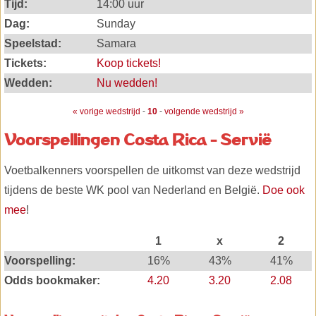
Tijd:
14:00 uur
Dag:
Sunday
Speelstad:
Samara
Tickets:
Koop tickets!
Wedden:
Nu wedden!
« vorige wedstrijd
-
10
-
volgende wedstrijd »
Voorspellingen Costa Rica - Servië
Voetbalkenners voorspellen de uitkomst van deze wedstrijd
tijdens de beste WK pool van Nederland en België.
Doe ook
mee
!
1
x
2
Voorspelling:
16%
43%
41%
Odds bookmaker:
4.20
3.20
2.08