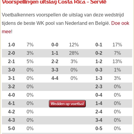
Voorspellingen uitslag Costa Rica - Servië
Voetbalkenners voorspellen de uitslag van deze wedstrijd
tijdens de beste WK pool van Nederland en België.
Doe ook
mee
!
1-0
7%
0-0
12%
0-1
17%
2-0
3%
1-1
28%
0-2
7%
2-1
5%
2-2
3%
1-2
13%
3-0
0%
3-3
0%
0-3
1%
3-1
0%
4-4
0%
1-3
3%
3-2
0%
2-3
0%
4-0
0%
0-4
0%
4-1
0%
1-4
0%
4-2
0%
2-4
0%
4-3
0%
3-4
0%
5-0
0%
0-5
0%