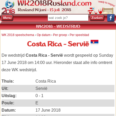
Menu
WK2018 - WEDSTRIJD
WK 2018 speelschema
›
Op datum
›
Per groep
›
Per speelstad
Costa Rica - Servië
De wedstrijd
Costa Rica - Servië
wordt gespeeld op Sunday
17 June 2018 om 14:00 uur. Hieronder staat alle info omtrent
deze WK wedstrijd.
Thuis:
Costa Rica
Uit:
Servië
Uitslag:
0 - 1
Poule:
E
Datum:
17 June 2018