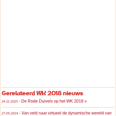
Gerelateerd WK 2018 nieuws
- De Rode Duivels op het WK 2018 »
24-11-2025
- Van veld naar virtueel de dynamische wereld van
27-05-2024