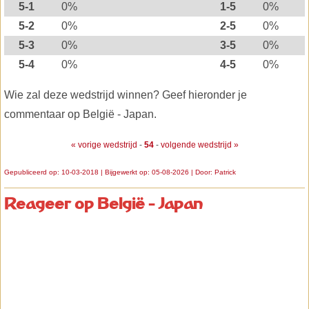
5-1
0%
1-5
0%
5-2
0%
2-5
0%
5-3
0%
3-5
0%
5-4
0%
4-5
0%
Wie zal deze wedstrijd winnen? Geef hieronder je
commentaar op België - Japan.
« vorige wedstrijd
-
54
-
volgende wedstrijd »
Gepubliceerd op: 10-03-2018 | Bijgewerkt op: 05-08-2026 | Door:
Patrick
Reageer op België - Japan