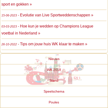
sport en gokken »
- Evolutie van Live Sportweddenschappen »
15-06-2023
- Hoe kun je wedden op Champions League
03-03-2023
voetbal in Nederland »
- Tips om jouw huis WK klaar te maken »
26-10-2022
Nieuws
WK 2018
Stand
Speelschema
Poules