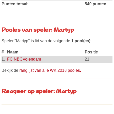
Punten totaal:
540 punten
Pooles van speler: Martyp
Speler "Martyp" is lid van de volgende
1 pool(es)
:
#
Naam
Positie
1.
FC NBCVolendam
21
Bekijk de
ranglijst van alle WK 2018 pooles.
Reageer op speler: Martyp