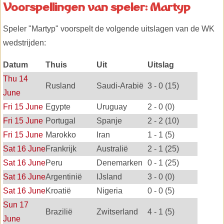
Voorspellingen van speler: Martyp
Speler "Martyp" voorspelt de volgende uitslagen van de WK
wedstrijden:
Datum
Thuis
Uit
Uitslag
Thu 14
Rusland
Saudi-Arabië
3 - 0 (15)
June
Fri 15 June
Egypte
Uruguay
2 - 0 (0)
Fri 15 June
Portugal
Spanje
2 - 2 (10)
Fri 15 June
Marokko
Iran
1 - 1 (5)
Sat 16 June
Frankrijk
Australië
2 - 1 (25)
Sat 16 June
Peru
Denemarken
0 - 1 (25)
Sat 16 June
Argentinië
IJsland
3 - 0 (0)
Sat 16 June
Kroatië
Nigeria
0 - 0 (5)
Sun 17
Brazilië
Zwitserland
4 - 1 (5)
June