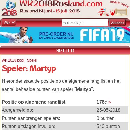
SPELER
WK 2018 pool
›
Speler
Speler: Martyp
Hieronder staat de positie op de algemene ranglijst en het
aantal behaalde punten van speler "
Martyp
".
Positie op algemene ranglijst:
176e
»
Aangemeld op:
25-05-2018
Punten aanbrengen spelers:
0 punten
Punten uitslagen invullen:
540 punten