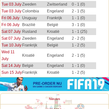
Tue 03 July
Zweden
Zwitserland
0 - 1 (0)
Tue 03 July
Colombia
Engeland
2 - 1 (5)
Fri 06 July
Uruguay
Frankrijk
1 - 1 (0)
Fri 06 July
Brazilië
België
3 - 1 (0)
Sat 07 July
Rusland
Kroatië
1 - 1 (25)
Sat 07 July
Zweden
Engeland
2 - 2 (5)
Tue 10 July
Frankrijk
België
1 - 2 (5)
Wed 11
Kroatië
Engeland
2 - 1 (5)
July
Sat 14 July
België
Engeland
1 - 1 (0)
Sun 15 July
Frankrijk
Kroatië
1 - 2 (5)
Nieuws