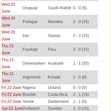
Wed 20
Uruguay
Saudi-Arabië
0 - 0 (5)
June
Wed 20
Portugal
Marokko
2 - 0 (15)
June
Wed 20
Iran
Spanje
0 - 2 (15)
June
Thu 21
Frankrijk
Peru
2 - 0 (15)
June
Thu 21
Denemarken
Australië
1 - 1 (25)
June
Thu 21
Argentinië
Kroatië
2 - 0 (0)
June
Fri 22 June
Nigeria
IJsland
0 - 0 (5)
Fri 22 June
Brazilië
Costa Rica
2 - 1 (15)
Fri 22 June
Servië
Zwitserland
2 - 1 (0)
Sat 23 June
Duitsland
Zweden
3 - 0 (10)