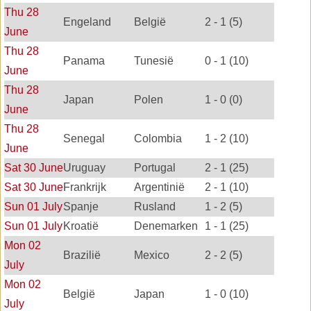
Thu 28
Engeland
België
2 - 1 (5)
June
Thu 28
Panama
Tunesië
0 - 1 (10)
June
Thu 28
Japan
Polen
1 - 0 (0)
June
Thu 28
Senegal
Colombia
1 - 2 (10)
June
Sat 30 June
Uruguay
Portugal
2 - 1 (25)
Sat 30 June
Frankrijk
Argentinië
2 - 1 (10)
Sun 01 July
Spanje
Rusland
1 - 2 (5)
Sun 01 July
Kroatië
Denemarken
1 - 1 (25)
Mon 02
Brazilië
Mexico
2 - 2 (5)
July
Mon 02
België
Japan
1 - 0 (10)
July