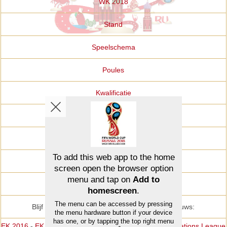
WK 2018
Stand
Speelschema
Poules
Kwalificatie
Selecties
Wedden
Voetbalshop
Siteoverzicht
Blijf op de hoogte van het laatste WK 2018 nieuws:
EK 2016
-
EK 2020
-
WK 2022
-
EK 2024
-
WK 2026
-
Nations League