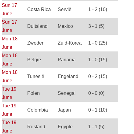
Sun 17
Costa Rica
Servië
1 - 2 (10)
June
Sun 17
Duitsland
Mexico
3 - 1 (5)
June
Mon 18
Zweden
Zuid-Korea
1 - 0 (25)
June
Mon 18
België
Panama
1 - 0 (15)
June
Mon 18
Tunesië
Engeland
0 - 2 (15)
June
Tue 19
Polen
Senegal
0 - 0 (0)
June
Tue 19
Colombia
Japan
0 - 1 (10)
June
Tue 19
Rusland
Egypte
1 - 1 (5)
June