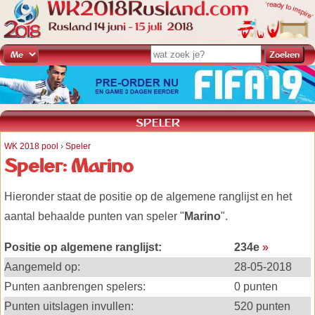
SPELER
WK 2018 pool
›
Speler
Speler: Marino
Hieronder staat de positie op de algemene ranglijst en het
aantal behaalde punten van speler "
Marino
".
Positie op algemene ranglijst:
234e
»
Aangemeld op:
28-05-2018
Punten aanbrengen spelers:
0 punten
Punten uitslagen invullen:
520 punten