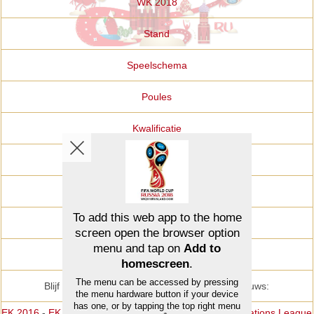
WK 2018
Stand
Speelschema
Poules
Kwalificatie
Selecties
Wedden
Voetbalshop
Siteoverzicht
Blijf op de hoogte van het laatste WK 2018 nieuws:
EK 2016
-
EK 2020
-
WK 2022
-
EK 2024
-
WK 2026
-
Nations League