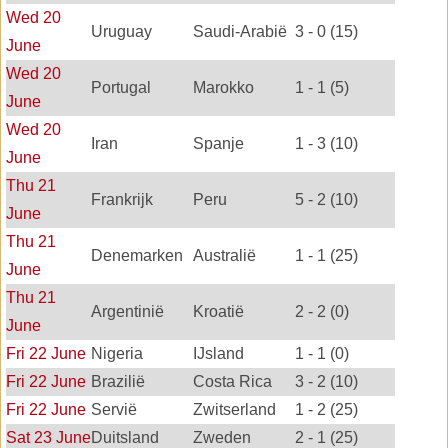
Wed 20
Uruguay
Saudi-Arabië
3 - 0 (15)
June
Wed 20
Portugal
Marokko
1 - 1 (5)
June
Wed 20
Iran
Spanje
1 - 3 (10)
June
Thu 21
Frankrijk
Peru
5 - 2 (10)
June
Thu 21
Denemarken
Australië
1 - 1 (25)
June
Thu 21
Argentinië
Kroatië
2 - 2 (0)
June
Fri 22 June
Nigeria
IJsland
1 - 1 (0)
Fri 22 June
Brazilië
Costa Rica
3 - 2 (10)
Fri 22 June
Servië
Zwitserland
1 - 2 (25)
Sat 23 June
Duitsland
Zweden
2 - 1 (25)