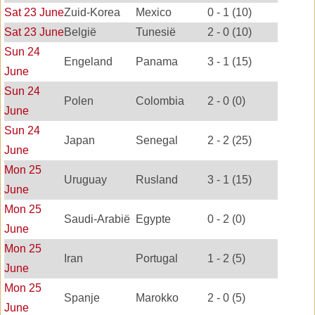
Sat 23 June
Zuid-Korea
Mexico
0 - 1 (10)
Sat 23 June
België
Tunesië
2 - 0 (10)
Sun 24
Engeland
Panama
3 - 1 (15)
June
Sun 24
Polen
Colombia
2 - 0 (0)
June
Sun 24
Japan
Senegal
2 - 2 (25)
June
Mon 25
Uruguay
Rusland
3 - 1 (15)
June
Mon 25
Saudi-Arabië
Egypte
0 - 2 (0)
June
Mon 25
Iran
Portugal
1 - 2 (5)
June
Mon 25
Spanje
Marokko
2 - 0 (5)
June