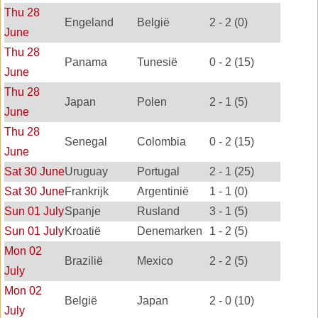
Thu 28
Engeland
België
2 - 2 (0)
June
Thu 28
Panama
Tunesië
0 - 2 (15)
June
Thu 28
Japan
Polen
2 - 1 (5)
June
Thu 28
Senegal
Colombia
0 - 2 (15)
June
Sat 30 June
Uruguay
Portugal
2 - 1 (25)
Sat 30 June
Frankrijk
Argentinië
1 - 1 (0)
Sun 01 July
Spanje
Rusland
3 - 1 (5)
Sun 01 July
Kroatië
Denemarken
1 - 2 (5)
Mon 02
Brazilië
Mexico
2 - 2 (5)
July
Mon 02
België
Japan
2 - 0 (10)
July