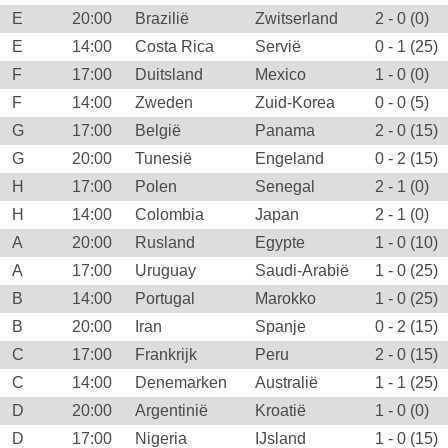
E
20:00
Brazilië
Zwitserland
2 - 0 (0)
E
14:00
Costa Rica
Servië
0 - 1 (25)
F
17:00
Duitsland
Mexico
1 - 0 (0)
F
14:00
Zweden
Zuid-Korea
0 - 0 (5)
G
17:00
België
Panama
2 - 0 (15)
G
20:00
Tunesië
Engeland
0 - 2 (15)
H
17:00
Polen
Senegal
2 - 1 (0)
H
14:00
Colombia
Japan
2 - 1 (0)
A
20:00
Rusland
Egypte
1 - 0 (10)
A
17:00
Uruguay
Saudi-Arabië
1 - 0 (25)
B
14:00
Portugal
Marokko
1 - 0 (25)
B
20:00
Iran
Spanje
0 - 2 (15)
C
17:00
Frankrijk
Peru
2 - 0 (15)
C
14:00
Denemarken
Australië
1 - 1 (25)
D
20:00
Argentinië
Kroatië
1 - 0 (0)
D
17:00
Nigeria
IJsland
1 - 0 (15)