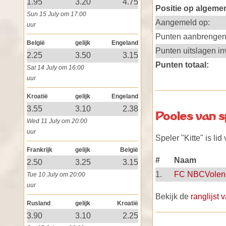
1.95
3.20
4.75
Positie op algemen
Sun 15 July om 17:00
Aangemeld op:
uur
Punten aanbrengen 
België
gelijk
Engeland
Punten uitslagen in
2.25
3.50
3.15
Punten totaal:
Sat 14 July om 16:00
uur
Kroatië
gelijk
Engeland
3.55
3.10
2.38
Pooles van sp
Wed 11 July om 20:00
uur
Speler "Kitte" is li
Frankrijk
gelijk
België
#
Naam
2.50
3.25
3.15
1.
FC NBCVole
Tue 10 July om 20:00
uur
Bekijk de
ranglijst
Rusland
gelijk
Kroatië
3.90
3.10
2.25