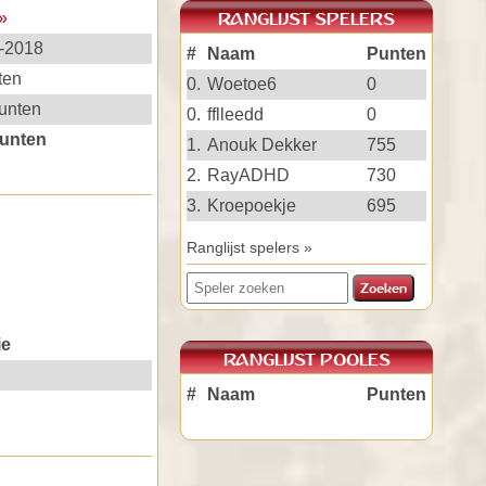
»
RANGLIJST SPELERS
-2018
#
Naam
Punten
ten
0.
Woetoe6
0
unten
0.
fflleedd
0
punten
1.
Anouk Dekker
755
2.
RayADHD
730
3.
Kroepoekje
695
Ranglijst spelers »
ie
RANGLIJST POOLES
#
Naam
Punten