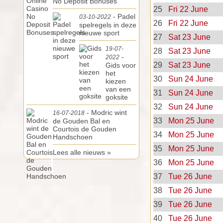
No Deposit Bonuses
25
Fri 22 June
- Padel
03-10-2022
26
Fri 22 June
spelregels in deze
nieuwe sport
27
Sat 23 June
19-07-
28
Sat 23 June
-
2022
29
Sat 23 June
Gids voor
het
30
Sun 24 June
kiezen
van een
31
Sun 24 June
goksite
32
Sun 24 June
- Modric wint
16-07-2018
33
Mon 25 June
de Gouden Bal en
Courtois de Gouden
34
Mon 25 June
Handschoen
35
Mon 25 June
Lees alle nieuws »
36
Mon 25 June
37
Tue 26 June
38
Tue 26 June
39
Tue 26 June
40
Tue 26 June