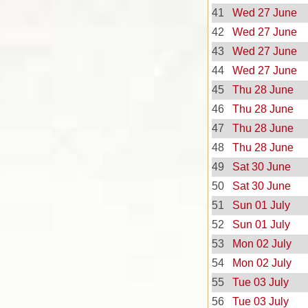
41
Wed 27 June
42
Wed 27 June
43
Wed 27 June
44
Wed 27 June
45
Thu 28 June
46
Thu 28 June
47
Thu 28 June
48
Thu 28 June
49
Sat 30 June
50
Sat 30 June
51
Sun 01 July
52
Sun 01 July
53
Mon 02 July
54
Mon 02 July
55
Tue 03 July
56
Tue 03 July