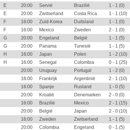
E
20:00
Servië
Brazilië
1 - 1 (0)
E
20:00
Zwitserland
Costa Rica
1 - 1 (10)
F
16:00
Zuid-Korea
Duitsland
1 - 1 (0)
F
16:00
Mexico
Zweden
2 - 1 (0)
G
20:00
Engeland
België
1 - 1 (5)
G
20:00
Panama
Tunesië
1 - 1 (5)
H
16:00
Japan
Polen
1 - 2 (10)
H
16:00
Senegal
Colombia
0 - 1 (25)
20:00
Uruguay
Portugal
1 - 2 (0)
16:00
Frankrijk
Argentinië
2 - 1 (10)
16:00
Spanje
Rusland
1 - 0 (5)
20:00
Kroatië
Denemarken
2 - 0 (0)
16:00
Brazilië
Mexico
2 - 1 (15)
20:00
België
Japan
2 - 0 (10)
16:00
Zweden
Zwitserland
1 - 1 (5)
20:00
Colombia
Engeland
0 - 1 (5)