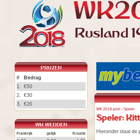
PRIJZEN
#
Bedrag
1.
€50
2.
€30
3.
€20
WK 2018 pool
›
Speler
Speler: Kit
WK WEDDEN
Hieronder staat de 
Frankrijk
gelijk
Kroatië