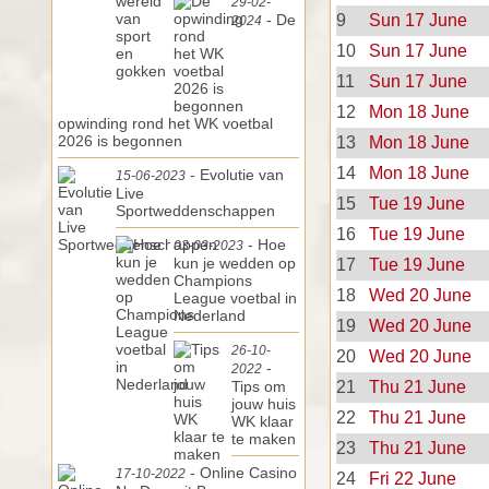
29-02-
- De
9
Sun 17 June
2024
10
Sun 17 June
11
Sun 17 June
12
Mon 18 June
opwinding rond het WK voetbal
2026 is begonnen
13
Mon 18 June
14
Mon 18 June
- Evolutie van
15-06-2023
Live
15
Tue 19 June
Sportweddenschappen
16
Tue 19 June
- Hoe
03-03-2023
kun je wedden op
17
Tue 19 June
Champions
18
Wed 20 June
League voetbal in
Nederland
19
Wed 20 June
26-10-
20
Wed 20 June
-
2022
Tips om
21
Thu 21 June
jouw huis
22
Thu 21 June
WK klaar
te maken
23
Thu 21 June
- Online Casino
17-10-2022
24
Fri 22 June