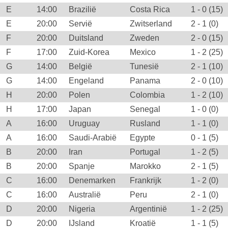
E
14:00
Brazilië
Costa Rica
1 - 0 (15)
E
20:00
Servië
Zwitserland
2 - 1 (0)
F
20:00
Duitsland
Zweden
2 - 0 (15)
F
17:00
Zuid-Korea
Mexico
1 - 2 (25)
G
14:00
België
Tunesië
2 - 1 (10)
G
14:00
Engeland
Panama
2 - 0 (10)
H
20:00
Polen
Colombia
1 - 2 (10)
H
17:00
Japan
Senegal
1 - 0 (0)
A
16:00
Uruguay
Rusland
1 - 1 (0)
A
16:00
Saudi-Arabië
Egypte
0 - 1 (5)
B
20:00
Iran
Portugal
1 - 2 (5)
B
20:00
Spanje
Marokko
2 - 1 (5)
C
16:00
Denemarken
Frankrijk
1 - 2 (0)
C
16:00
Australië
Peru
2 - 1 (0)
D
20:00
Nigeria
Argentinië
1 - 2 (25)
D
20:00
IJsland
Kroatië
1 - 1 (5)