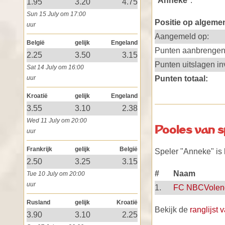
"
Anneke
".
1.95
3.20
4.75
Sun 15 July om 17:00
Positie op algemen
uur
Aangemeld op:
België
gelijk
Engeland
Punten aanbrengen 
2.25
3.50
3.15
Punten uitslagen in
Sat 14 July om 16:00
uur
Punten totaal:
Kroatië
gelijk
Engeland
3.55
3.10
2.38
Wed 11 July om 20:00
Pooles van s
uur
Frankrijk
gelijk
België
Speler "Anneke" is
2.50
3.25
3.15
#
Naam
Tue 10 July om 20:00
uur
1.
FC NBCVole
Rusland
gelijk
Kroatië
Bekijk de
ranglijst
3.90
3.10
2.25