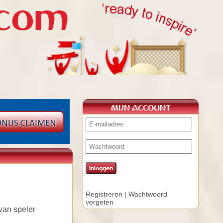
MIJN ACCOUNT
Registreren
|
Wachtwoord
vergeten
van speler