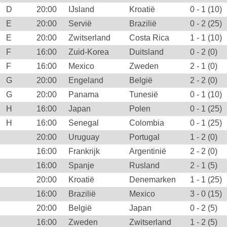
D
20:00
IJsland
Kroatië
0 - 1 (10)
E
20:00
Servië
Brazilië
0 - 2 (25)
E
20:00
Zwitserland
Costa Rica
1 - 1 (10)
F
16:00
Zuid-Korea
Duitsland
0 - 2 (0)
F
16:00
Mexico
Zweden
2 - 1 (0)
G
20:00
Engeland
België
2 - 2 (0)
G
20:00
Panama
Tunesië
0 - 1 (10)
H
16:00
Japan
Polen
0 - 1 (25)
H
16:00
Senegal
Colombia
0 - 1 (25)
20:00
Uruguay
Portugal
1 - 2 (0)
16:00
Frankrijk
Argentinië
2 - 2 (0)
16:00
Spanje
Rusland
2 - 1 (5)
20:00
Kroatië
Denemarken
1 - 1 (25)
16:00
Brazilië
Mexico
3 - 0 (15)
20:00
België
Japan
0 - 2 (5)
16:00
Zweden
Zwitserland
1 - 2 (5)