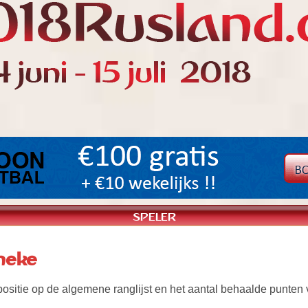
SPELER
neke
positie op de algemene ranglijst en het aantal behaalde punten 