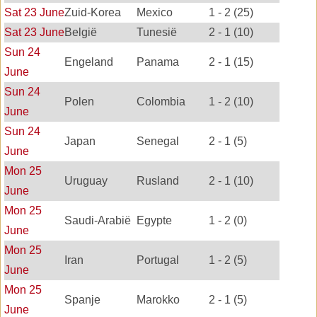
Sat 23 June
Zuid-Korea
Mexico
1 - 2 (25)
Sat 23 June
België
Tunesië
2 - 1 (10)
Sun 24
Engeland
Panama
2 - 1 (15)
June
Sun 24
Polen
Colombia
1 - 2 (10)
June
Sun 24
Japan
Senegal
2 - 1 (5)
June
Mon 25
Uruguay
Rusland
2 - 1 (10)
June
Mon 25
Saudi-Arabië
Egypte
1 - 2 (0)
June
Mon 25
Iran
Portugal
1 - 2 (5)
June
Mon 25
Spanje
Marokko
2 - 1 (5)
June