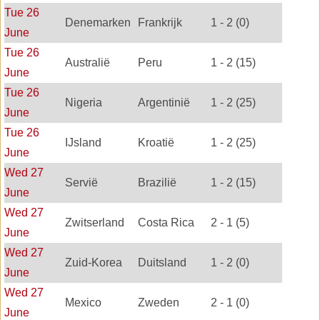
Tue 26
Denemarken
Frankrijk
1 - 2 (0)
June
Tue 26
Australië
Peru
1 - 2 (15)
June
Tue 26
Nigeria
Argentinië
1 - 2 (25)
June
Tue 26
IJsland
Kroatië
1 - 2 (25)
June
Wed 27
Servië
Brazilië
1 - 2 (15)
June
Wed 27
Zwitserland
Costa Rica
2 - 1 (5)
June
Wed 27
Zuid-Korea
Duitsland
1 - 2 (0)
June
Wed 27
Mexico
Zweden
2 - 1 (0)
June