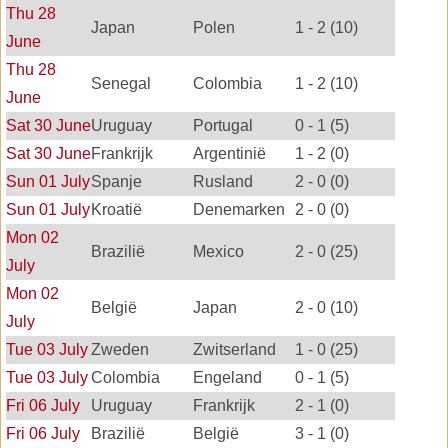
Thu 28
Japan
Polen
1 - 2 (10)
June
Thu 28
Senegal
Colombia
1 - 2 (10)
June
Sat 30 June
Uruguay
Portugal
0 - 1 (5)
Sat 30 June
Frankrijk
Argentinië
1 - 2 (0)
Sun 01 July
Spanje
Rusland
2 - 0 (0)
Sun 01 July
Kroatië
Denemarken
2 - 0 (0)
Mon 02
Brazilië
Mexico
2 - 0 (25)
July
Mon 02
België
Japan
2 - 0 (10)
July
Tue 03 July
Zweden
Zwitserland
1 - 0 (25)
Tue 03 July
Colombia
Engeland
0 - 1 (5)
Fri 06 July
Uruguay
Frankrijk
2 - 1 (0)
Fri 06 July
Brazilië
België
3 - 1 (0)