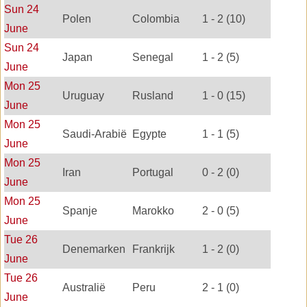
Sun 24
Polen
Colombia
1 - 2 (10)
June
Sun 24
Japan
Senegal
1 - 2 (5)
June
Mon 25
Uruguay
Rusland
1 - 0 (15)
June
Mon 25
Saudi-Arabië
Egypte
1 - 1 (5)
June
Mon 25
Iran
Portugal
0 - 2 (0)
June
Mon 25
Spanje
Marokko
2 - 0 (5)
June
Tue 26
Denemarken
Frankrijk
1 - 2 (0)
June
Tue 26
Australië
Peru
2 - 1 (0)
June