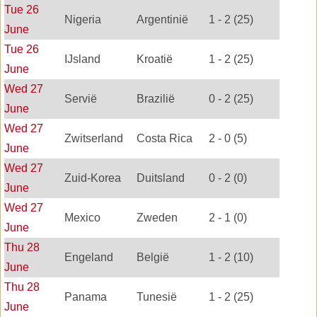
Tue 26
Nigeria
Argentinië
1 - 2 (25)
June
Tue 26
IJsland
Kroatië
1 - 2 (25)
June
Wed 27
Servië
Brazilië
0 - 2 (25)
June
Wed 27
Zwitserland
Costa Rica
2 - 0 (5)
June
Wed 27
Zuid-Korea
Duitsland
0 - 2 (0)
June
Wed 27
Mexico
Zweden
2 - 1 (0)
June
Thu 28
Engeland
België
1 - 2 (10)
June
Thu 28
Panama
Tunesië
1 - 2 (25)
June