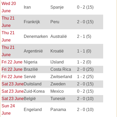
Wed 20
Iran
Spanje
0 - 2 (15)
June
Thu 21
Frankrijk
Peru
2 - 0 (15)
June
Thu 21
Denemarken
Australië
2 - 1 (5)
June
Thu 21
Argentinië
Kroatië
1 - 1 (0)
June
Fri 22 June
Nigeria
IJsland
1 - 2 (0)
Fri 22 June
Brazilië
Costa Rica
2 - 0 (25)
Fri 22 June
Servië
Zwitserland
1 - 2 (25)
Sat 23 June
Duitsland
Zweden
2 - 0 (15)
Sat 23 June
Zuid-Korea
Mexico
0 - 2 (15)
Sat 23 June
België
Tunesië
2 - 0 (10)
Sun 24
Engeland
Panama
2 - 0 (10)
June