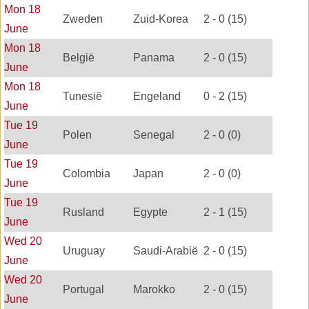
Mon 18
Zweden
Zuid-Korea
2 - 0 (15)
June
Mon 18
België
Panama
2 - 0 (15)
June
Mon 18
Tunesië
Engeland
0 - 2 (15)
June
Tue 19
Polen
Senegal
2 - 0 (0)
June
Tue 19
Colombia
Japan
2 - 0 (0)
June
Tue 19
Rusland
Egypte
2 - 1 (15)
June
Wed 20
Uruguay
Saudi-Arabië
2 - 0 (15)
June
Wed 20
Portugal
Marokko
2 - 0 (15)
June