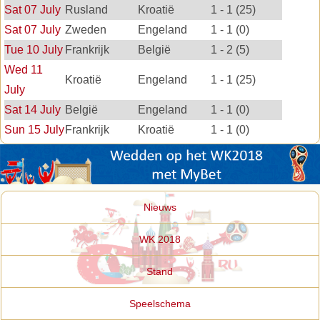
Sat 07 July
Rusland
Kroatië
1 - 1 (25)
Sat 07 July
Zweden
Engeland
1 - 1 (0)
Tue 10 July
Frankrijk
België
1 - 2 (5)
Wed 11
Kroatië
Engeland
1 - 1 (25)
July
Sat 14 July
België
Engeland
1 - 1 (0)
Sun 15 July
Frankrijk
Kroatië
1 - 1 (0)
Nieuws
WK 2018
Stand
Speelschema