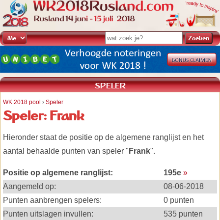
SPELER
WK 2018 pool
›
Speler
Speler: Frank
Hieronder staat de positie op de algemene ranglijst en het
aantal behaalde punten van speler "
Frank
".
Positie op algemene ranglijst:
195e
»
Aangemeld op:
08-06-2018
Punten aanbrengen spelers:
0 punten
Punten uitslagen invullen:
535 punten