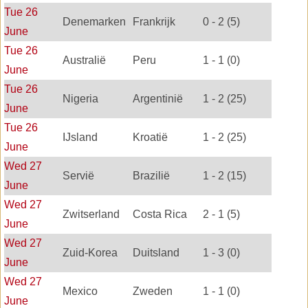
Tue 26
Denemarken
Frankrijk
0 - 2 (5)
June
Tue 26
Australië
Peru
1 - 1 (0)
June
Tue 26
Nigeria
Argentinië
1 - 2 (25)
June
Tue 26
IJsland
Kroatië
1 - 2 (25)
June
Wed 27
Servië
Brazilië
1 - 2 (15)
June
Wed 27
Zwitserland
Costa Rica
2 - 1 (5)
June
Wed 27
Zuid-Korea
Duitsland
1 - 3 (0)
June
Wed 27
Mexico
Zweden
1 - 1 (0)
June