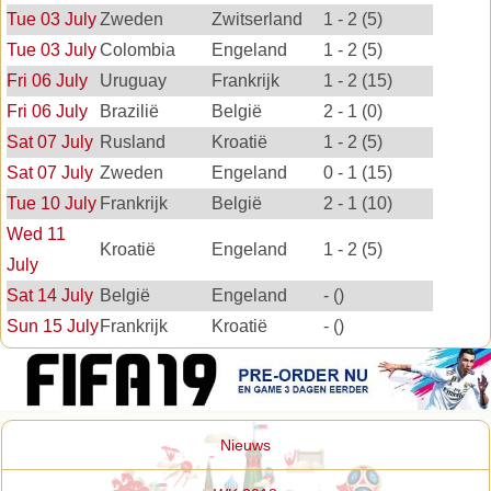
Tue 03 July
Zweden
Zwitserland
1 - 2 (5)
Tue 03 July
Colombia
Engeland
1 - 2 (5)
Fri 06 July
Uruguay
Frankrijk
1 - 2 (15)
Fri 06 July
Brazilië
België
2 - 1 (0)
Sat 07 July
Rusland
Kroatië
1 - 2 (5)
Sat 07 July
Zweden
Engeland
0 - 1 (15)
Tue 10 July
Frankrijk
België
2 - 1 (10)
Wed 11
Kroatië
Engeland
1 - 2 (5)
July
Sat 14 July
België
Engeland
- ()
Sun 15 July
Frankrijk
Kroatië
- ()
Nieuws