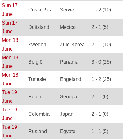
Sun 17
Costa Rica
Servië
1 - 2 (10)
June
Sun 17
Duitsland
Mexico
2 - 1 (5)
June
Mon 18
Zweden
Zuid-Korea
2 - 1 (10)
June
Mon 18
België
Panama
3 - 0 (25)
June
Mon 18
Tunesië
Engeland
1 - 2 (25)
June
Tue 19
Polen
Senegal
2 - 1 (0)
June
Tue 19
Colombia
Japan
2 - 1 (0)
June
Tue 19
Rusland
Egypte
1 - 1 (5)
June