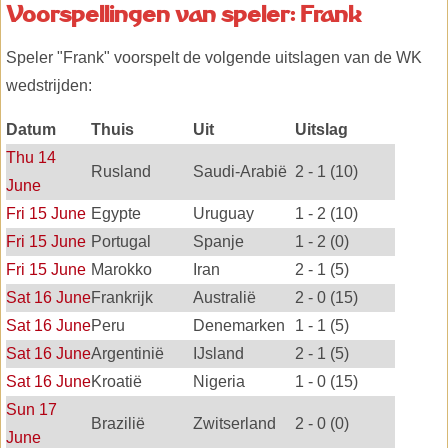
Voorspellingen van speler: Frank
Speler "Frank" voorspelt de volgende uitslagen van de WK
wedstrijden:
Datum
Thuis
Uit
Uitslag
Thu 14
Rusland
Saudi-Arabië
2 - 1 (10)
June
Fri 15 June
Egypte
Uruguay
1 - 2 (10)
Fri 15 June
Portugal
Spanje
1 - 2 (0)
Fri 15 June
Marokko
Iran
2 - 1 (5)
Sat 16 June
Frankrijk
Australië
2 - 0 (15)
Sat 16 June
Peru
Denemarken
1 - 1 (5)
Sat 16 June
Argentinië
IJsland
2 - 1 (5)
Sat 16 June
Kroatië
Nigeria
1 - 0 (15)
Sun 17
Brazilië
Zwitserland
2 - 0 (0)
June