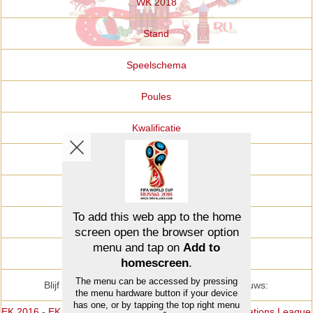
WK 2018
Stand
Speelschema
Poules
Kwalificatie
Selecties
Wedden
Voetbalshop
Siteoverzicht
Blijf op de hoogte van het laatste WK 2018 nieuws:
EK 2016
-
EK 2020
-
WK 2022
-
EK 2024
-
WK 2026
-
Nations League