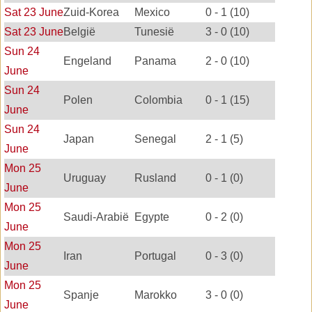
Sat 23 June
Zuid-Korea
Mexico
0 - 1 (10)
Sat 23 June
België
Tunesië
3 - 0 (10)
Sun 24
Engeland
Panama
2 - 0 (10)
June
Sun 24
Polen
Colombia
0 - 1 (15)
June
Sun 24
Japan
Senegal
2 - 1 (5)
June
Mon 25
Uruguay
Rusland
0 - 1 (0)
June
Mon 25
Saudi-Arabië
Egypte
0 - 2 (0)
June
Mon 25
Iran
Portugal
0 - 3 (0)
June
Mon 25
Spanje
Marokko
3 - 0 (0)
June