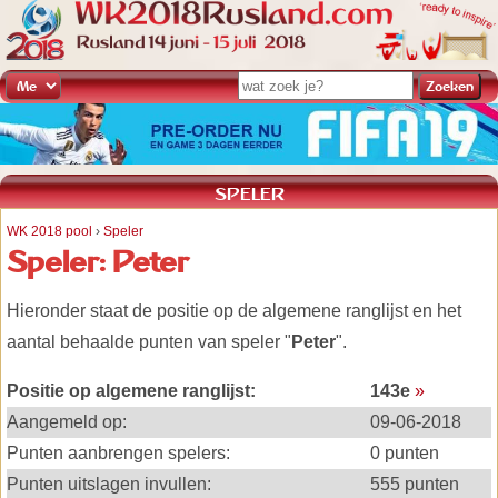
SPELER
WK 2018 pool
›
Speler
Speler: Peter
Hieronder staat de positie op de algemene ranglijst en het
aantal behaalde punten van speler "
Peter
".
Positie op algemene ranglijst:
143e
»
Aangemeld op:
09-06-2018
Punten aanbrengen spelers:
0 punten
Punten uitslagen invullen:
555 punten