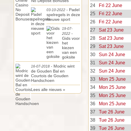
No Deposit Bonuses
24
Fri 22 June
- Padel
03-10-2022
25
Fri 22 June
spelregels in deze
nieuwe sport
26
Fri 22 June
19-07-
27
Sat 23 June
-
2022
28
Sat 23 June
Gids voor
het
29
Sat 23 June
kiezen
van een
30
Sun 24 June
goksite
31
Sun 24 June
- Modric wint
16-07-2018
32
Sun 24 June
de Gouden Bal en
Courtois de Gouden
33
Mon 25 June
Handschoen
34
Mon 25 June
Lees alle nieuws »
35
Mon 25 June
36
Mon 25 June
37
Tue 26 June
38
Tue 26 June
39
Tue 26 June