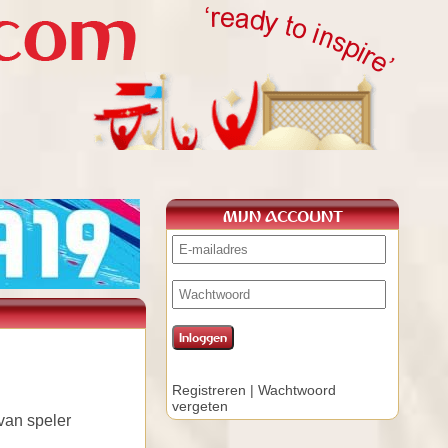
MIJN ACCOUNT
Registreren
|
Wachtwoord
vergeten
van speler