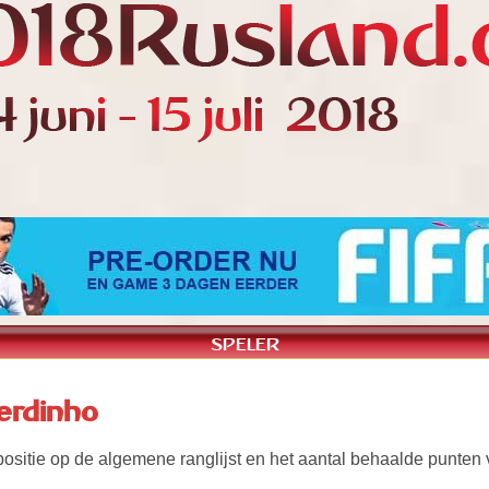
SPELER
oerdinho
positie op de algemene ranglijst en het aantal behaalde punten 