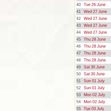
40
Tue 26 June
41
Wed 27 June
42
Wed 27 June
43
Wed 27 June
44
Wed 27 June
45
Thu 28 June
46
Thu 28 June
47
Thu 28 June
48
Thu 28 June
49
Sat 30 June
50
Sat 30 June
51
Sun 01 July
52
Sun 01 July
53
Mon 02 July
54
Mon 02 July
55
Tue 03 July