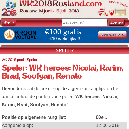
SPELER
WK 2018 pool
›
Speler
Speler: WK heroes: Nicolai, Karim,
Brad, Soufyan, Renato
Hieronder staat de positie op de algemene ranglijst en het
aantal behaalde punten van speler "
WK heroes: Nicolai,
Karim, Brad, Soufyan, Renato
".
Positie op algemene ranglijst:
60e
»
Aangemeld op:
12-06-2018