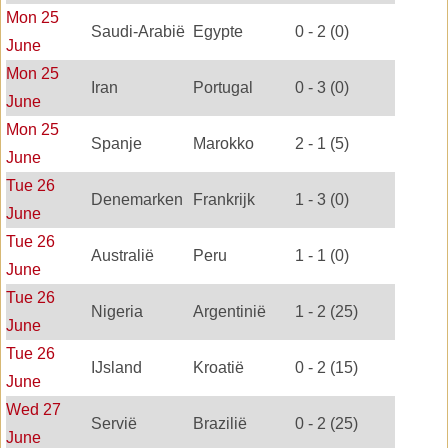
Mon 25
Saudi-Arabië
Egypte
0 - 2 (0)
June
Mon 25
Iran
Portugal
0 - 3 (0)
June
Mon 25
Spanje
Marokko
2 - 1 (5)
June
Tue 26
Denemarken
Frankrijk
1 - 3 (0)
June
Tue 26
Australië
Peru
1 - 1 (0)
June
Tue 26
Nigeria
Argentinië
1 - 2 (25)
June
Tue 26
IJsland
Kroatië
0 - 2 (15)
June
Wed 27
Servië
Brazilië
0 - 2 (25)
June