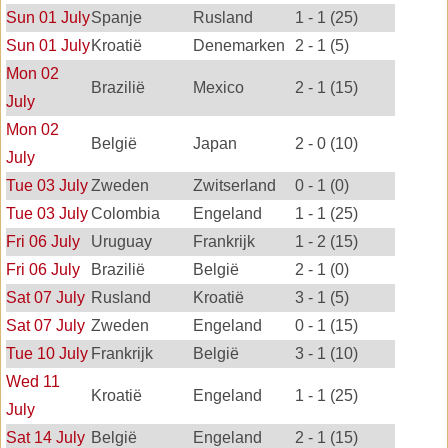
Sun 01 July
Spanje
Rusland
1 - 1 (25)
Sun 01 July
Kroatië
Denemarken
2 - 1 (5)
Mon 02
Brazilië
Mexico
2 - 1 (15)
July
Mon 02
België
Japan
2 - 0 (10)
July
Tue 03 July
Zweden
Zwitserland
0 - 1 (0)
Tue 03 July
Colombia
Engeland
1 - 1 (25)
Fri 06 July
Uruguay
Frankrijk
1 - 2 (15)
Fri 06 July
Brazilië
België
2 - 1 (0)
Sat 07 July
Rusland
Kroatië
3 - 1 (5)
Sat 07 July
Zweden
Engeland
0 - 1 (15)
Tue 10 July
Frankrijk
België
3 - 1 (10)
Wed 11
Kroatië
Engeland
1 - 1 (25)
July
Sat 14 July
België
Engeland
2 - 1 (15)