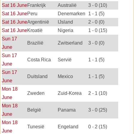
Sat 16 June
Frankrijk
Australië
3 - 0 (10)
Sat 16 June
Peru
Denemarken
1 - 1 (5)
Sat 16 June
Argentinië
IJsland
2 - 0 (0)
Sat 16 June
Kroatië
Nigeria
1 - 0 (15)
Sun 17
Brazilië
Zwitserland
3 - 0 (0)
June
Sun 17
Costa Rica
Servië
1 - 1 (5)
June
Sun 17
Duitsland
Mexico
1 - 1 (5)
June
Mon 18
Zweden
Zuid-Korea
2 - 1 (10)
June
Mon 18
België
Panama
3 - 0 (25)
June
Mon 18
Tunesië
Engeland
0 - 2 (15)
June