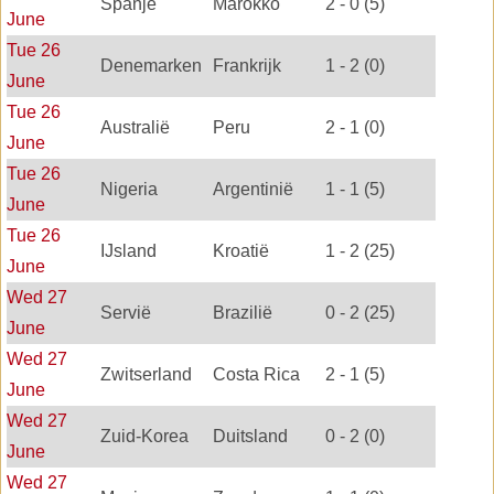
Spanje
Marokko
2 - 0 (5)
June
Tue 26
Denemarken
Frankrijk
1 - 2 (0)
June
Tue 26
Australië
Peru
2 - 1 (0)
June
Tue 26
Nigeria
Argentinië
1 - 1 (5)
June
Tue 26
IJsland
Kroatië
1 - 2 (25)
June
Wed 27
Servië
Brazilië
0 - 2 (25)
June
Wed 27
Zwitserland
Costa Rica
2 - 1 (5)
June
Wed 27
Zuid-Korea
Duitsland
0 - 2 (0)
June
Wed 27