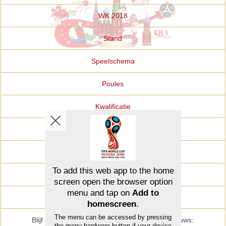
WK 2018
Stand
Speelschema
Poules
Kwalificatie
Selecties
Wedden
Voetbalshop
Siteoverzicht
Blijf op de hoogte van het laatste WK 2018 nieuws: