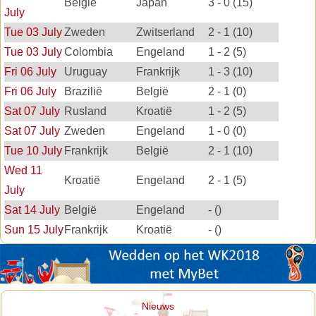
België
Japan
3 - 0 (15)
July
Tue 03 July
Zweden
Zwitserland
2 - 1 (10)
Tue 03 July
Colombia
Engeland
1 - 2 (5)
Fri 06 July
Uruguay
Frankrijk
1 - 3 (10)
Fri 06 July
Brazilië
België
2 - 1 (0)
Sat 07 July
Rusland
Kroatië
1 - 2 (5)
Sat 07 July
Zweden
Engeland
1 - 0 (0)
Tue 10 July
Frankrijk
België
2 - 1 (10)
Wed 11
Kroatië
Engeland
2 - 1 (5)
July
Sat 14 July
België
Engeland
- ()
Sun 15 July
Frankrijk
Kroatië
- ()
Nieuws