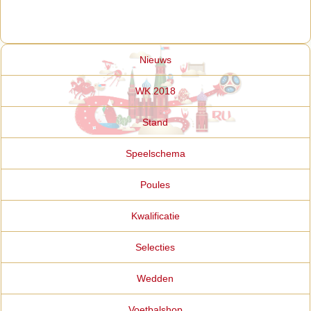
Nieuws
WK 2018
Stand
Speelschema
Poules
Kwalificatie
Selecties
Wedden
Voetbalshop