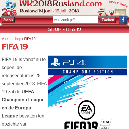
Menu
SHOP - FIFA 19
Voetbalshop
›
FIFA 19
FIFA 19
FIFA 19 is vanaf nu te
kopen, de
releasedatum is 28
september 2018. FIFA
19 zal de
UEFA
Champions League
en de Europa
League
bevatten ten
opzichte van