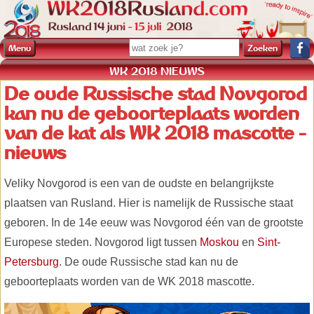
Menu
WK 2018 NIEUWS
De oude Russische stad Novgorod
kan nu de geboorteplaats worden
van de kat als WK 2018 mascotte -
nieuws
Veliky Novgorod is een van de oudste en belangrijkste
plaatsen van Rusland. Hier is namelijk de Russische staat
geboren. In de 14e eeuw was Novgorod één van de grootste
Europese steden. Novgorod ligt tussen
Moskou
en
Sint-
Petersburg
. De oude Russische stad kan nu de
geboorteplaats worden van de WK 2018 mascotte.