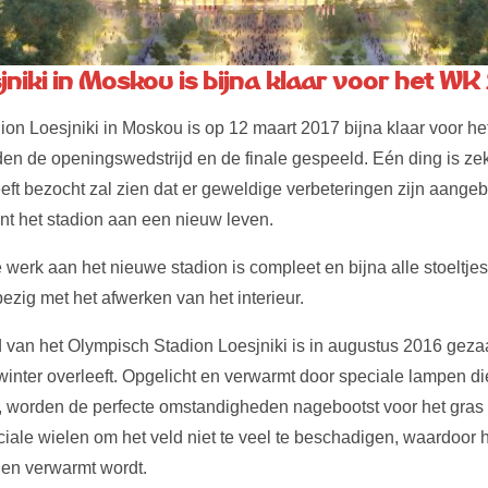
jniki in Moskou is bijna klaar voor het WK
on Loesjniki in Moskou is op 12 maart 2017 bijna klaar voor he
en de openingswedstrijd en de finale gespeeld. Eén ding is zek
eeft bezocht zal zien dat er geweldige verbeteringen zijn aange
int het stadion aan een nieuw leven.
 werk aan het nieuwe stadion is compleet en bijna alle stoeltjes
zig met het afwerken van het interieur.
d van het Olympisch Stadion Loesjniki is in augustus 2016 geza
inter overleeft. Opgelicht en verwarmt door speciale lampen die
jn, worden de perfecte omstandigheden nagebootst voor het gras
ciale wielen om het veld niet te veel te beschadigen, waardoor 
t en verwarmt wordt.