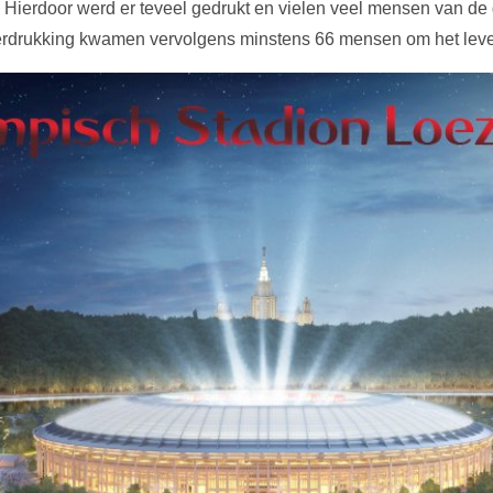
 Hierdoor werd er teveel gedrukt en vielen veel mensen van de
 verdrukking kwamen vervolgens minstens 66 mensen om het lev