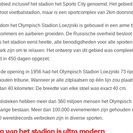
bied inclusief het stadion het Sports City genoemd. Het gebied
 groot voetbalstadion, maar is een sportcomplex van 2km doorsn
ndom het Olympisch Stadion Loezjniki is gebouwd in een arme b
mmers en aarbeien groeiden. De Russische overheid besloot d
s het stadion eerst heette, alle benodigdheden voor alle sporte
rk zijn om te relaxen. Het ontwerp van dit gebied was complee
rd in 450 dagen opgezet.
de opening in 1956 had het Olympisch Stadion Loezjniki 73 rij
outen tribune. Wanneer je alle zitplaatsen op één lijn zou plaats
an 40 kilometer. De breedte van elke stoel was exact 40 cm.
tatistieken hebben meer dan 360 miljoen mensen het Olympisch 
jarige bestaan. Meer dan 100.000 evenementen zijn gehouden in
 wereldrecords verbroken zijn in diverse sporten.
g van het stadion is ultra modern