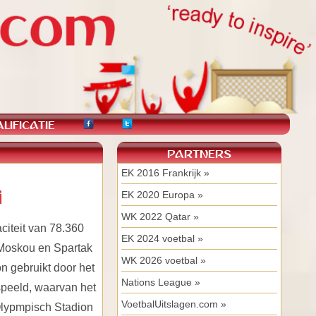
LIFICATIE
PARTNERS
EK 2016 Frankrijk »
i
EK 2020 Europa »
WK 2022 Qatar »
citeit van 78.360
EK 2024 voetbal »
Moskou en Spartak
WK 2026 voetbal »
n gebruikt door het
Nations League »
speeld, waarvan het
VoetbalUitslagen.com »
Olypmpisch Stadion