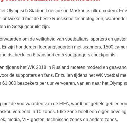
het Olympisch Stadion Loesjniki in Moskou is ultra-modern. Er 
m ontwikkeld met de beste Russische technologieën, waaronder
n in Sotsji gebruikt zijn.
oorwaarden om de veiligheid van voetbalfans, sporters en gaste
. Er zijn honderden toegangspoorten met scanners, 1500 camera
ligheidscheck, en 6 transport en 5 voetgangers checkpoints.
en tijdens het WK 2018 in Rusland moeten moderd en geavance
 voor de supporters en fans. Er zullen tijdens het WK voetbal me
 61.000 bezoekers per uur vervoeren, van en naar het Olympis
 met de voorwaarden van de FIFA, wordt het gehele gebied ro
oskou verdeeld in 10 zones. Elke zone heeft een eigen beveiligin
iek, media, VIP-gasten, technische zones en andere zones.