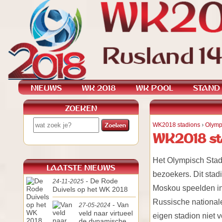
NIEUWS
WK 2018
WK POOL
STAND
ZOEKEN
WK2018 stadions
›
Olymp
WK2018 sta
Het Olympisch Stadi
LAATSTE NIEUWS
bezoekers. Dit stad
- De Rode
24-11-2025
Moskou speelden in 
Duivels op het WK 2018
Russische nationale
- Van
27-05-2024
veld naar virtueel
eigen stadion niet
de dynamische