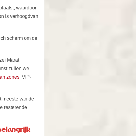
eplaatst, waardoor
ion is verhoogdvan
isch scherm om de
zei Marat
omst zullen we
fan zones
, VIP-
et meeste van de
De resterende
belangrijk