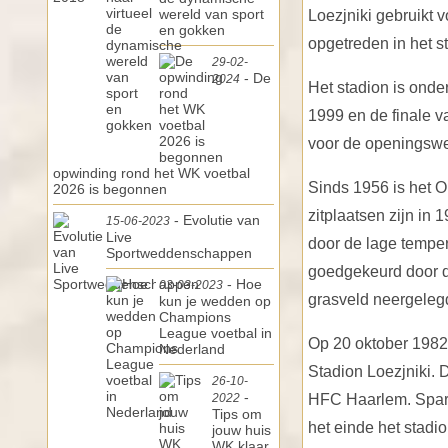
wereld van sport
Loezjniki gebruikt 
en gokken
opgetreden in het s
29-02-
- De
2024
Het stadion is ond
1999 en de finale 
voor de openingswed
opwinding rond het WK voetbal
Sinds 1956 is het O
2026 is begonnen
zitplaatsen zijn in
- Evolutie van
15-06-2023
Live
door de lage tempera
Sportweddenschappen
goedgekeurd door de
- Hoe
03-03-2023
grasveld neergeleg
kun je wedden op
Champions
League voetbal in
Op 20 oktober 1982
Nederland
Stadion Loezjniki.
26-10-
-
2022
HFC Haarlem. Spart
Tips om
het einde het stadi
jouw huis
WK klaar