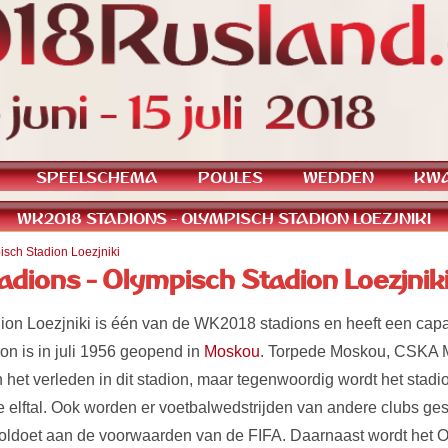
SPEELSCHEMA
POULES
WEDDEN
KWA
WK2018 STADIONS - OLYMPISCH STADION LOEZJNIKI
isch Stadion Loezjniki
dions - Olympisch Stadion Loezjnik
on Loezjniki is één van de WK2018 stadions en heeft een capa
ion is in juli 1956 geopend in
Moskou
. Torpede Moskou, CSKA 
het verleden in dit stadion, maar tegenwoordig wordt het stadio
 elftal. Ook worden er voetbalwedstrijden van andere clubs ge
 voldoet aan de voorwaarden van de FIFA. Daarnaast wordt het 