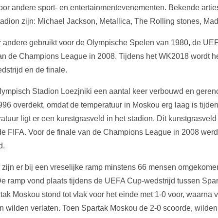
voor andere sport- en entertainmentevenementen. Bekende arti
tadion zijn: Michael Jackson, Metallica, The Rolling stones, M
er andere gebruikt voor de Olympische Spelen van 1980, de UEF
van de Champions League in 2008. Tijdens het WK2018 wordt het
strijd en de finale.
lympisch Stadion Loezjniki een aantal keer verbouwd en gereno
 1996 overdekt, omdat de temperatuur in Moskou erg laag is tijde
tuur ligt er een kunstgrasveld in het stadion. Dit kunstgrasveld
 FIFA. Voor de finale van de Champions League in 2008 werd er
d.
 zijn er bij een vreselijke ramp minstens 66 mensen omgekome
 De ramp vond plaats tijdens de UEFA Cup-wedstrijd tussen Spa
ak Moskou stond tot vlak voor het einde met 1-0 voor, waarna 
on wilden verlaten. Toen Spartak Moskou de 2-0 scoorde, wilde