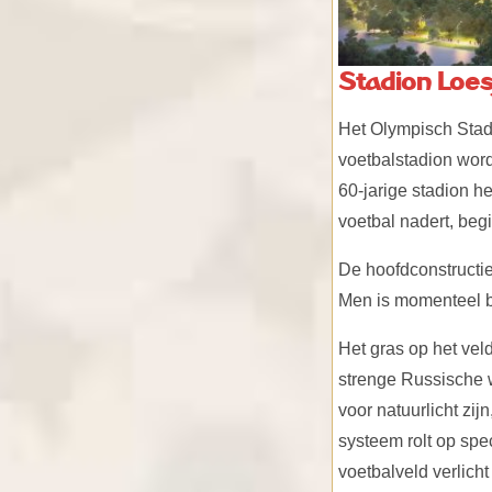
Stadion Loes
Het Olympisch Stadi
voetbalstadion word
60-jarige stadion h
voetbal nadert, beg
De hoofdconstructie
Men is momenteel be
Het gras op het vel
strenge Russische w
voor natuurlicht zi
systeem rolt op spe
voetbalveld verlich