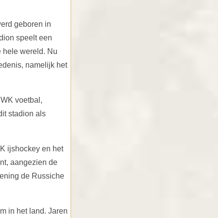
werd geboren in
dion speelt een
e hele wereld. Nu
edenis, namelijk het
 WK voetbal,
it stadion als
 ijshockey en het
ent, aangezien de
iening de Russiche
m in het land. Jaren