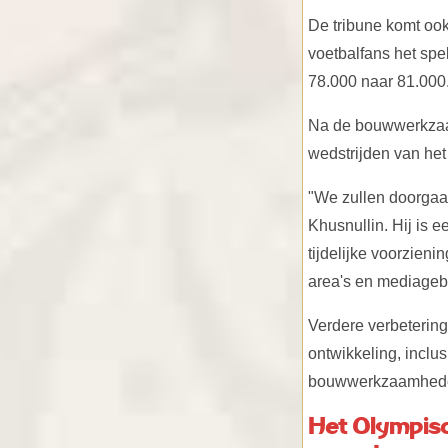
De tribune komt ook
voetbalfans het spe
78.000 naar 81.000
Na de bouwwerkzaam
wedstrijden van het
"We zullen doorgaa
Khusnullin. Hij is 
tijdelijke voorzien
area's en mediageb
Verdere verbetering
ontwikkeling, inclu
bouwwerkzaamheden
Het Olympisch