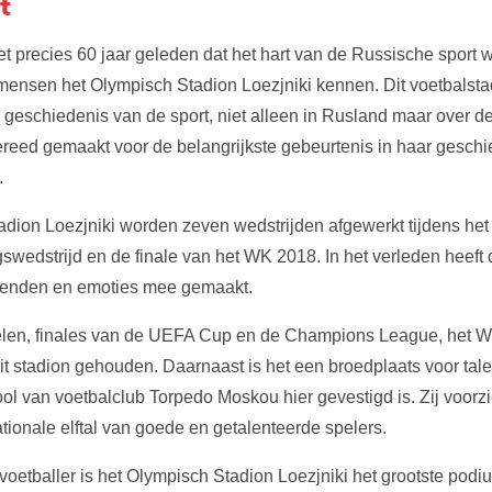
t
het precies 60 jaar geleden dat het hart van de Russische sport 
mensen het Olympisch Stadion Loezjniki kennen. Dit voetbalsta
de geschiedenis van de sport, niet alleen in Rusland maar over d
ereed gemaakt voor de belangrijkste gebeurtenis in haar geschi
.
adion Loezjniki worden zeven wedstrijden afgewerkt tijdens het
swedstrijd en de finale van het WK 2018. In het verleden heeft d
egenden en emoties mee gemaakt.
en, finales van de UEFA Cup en de Champions League, het WK
 dit stadion gehouden. Daarnaast is het een broedplaats voor tal
l van voetbalclub Torpedo Moskou hier gevestigd is. Zij voorz
ationale elftal van goede en getalenteerde spelers.
oetballer is het Olympisch Stadion Loezjniki het grootste podiu